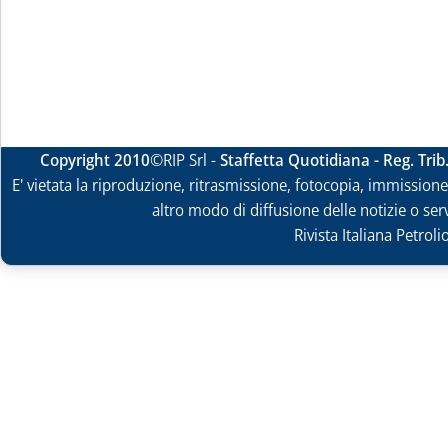
Copyright 2010
©RIP Srl -
Staffetta Quotidiana - Reg. Tri
E' vietata la riproduzione, ritrasmissione, fotocopia, immissione 
altro modo di diffusione delle notizie o ser
Rivista Italiana Petrol