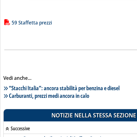
Lista allegati PDF alla notizia
59 Staffetta prezzi
Vedi anche...
Lista notizie correlate
“Stacchi Italia”: ancora stabilità per benzina e diesel
Carburanti, prezzi medi ancora in calo
NOTIZIE NELLA STESSA SEZIONE
Successive