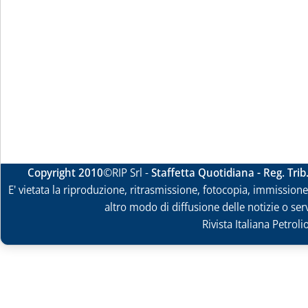
Copyright 2010
©RIP Srl -
Staffetta Quotidiana - Reg. Tri
E' vietata la riproduzione, ritrasmissione, fotocopia, immissione 
altro modo di diffusione delle notizie o ser
Rivista Italiana Petrol