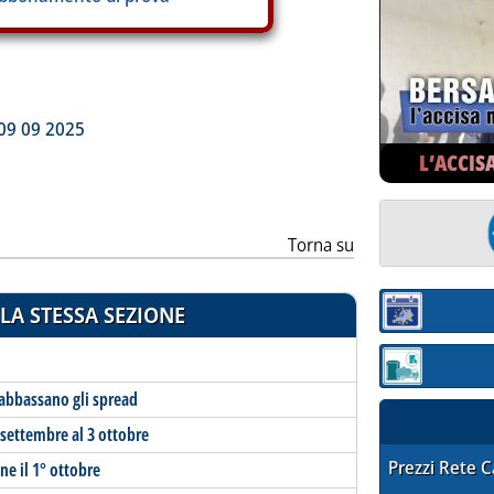
ia
 09 09 2025
L’ACCIS
Torna su
LA STESSA SEZIONE
Sezione:
Sezione: quotaz
 abbassano gli spread
 settembre al 3 ottobre
STAFFETTA PRE
Prezzi Rete 
ne il 1° ottobre