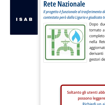
Rete Nazionale
Il progetto è funzionale al trasferimento 
contestato però dalla Liguria e giudicato
Dopo due
tornato a
completo 
nella Re
aggiorna
derivanti
gestori del
Soltanto gli
utenti abb
possono leggere 
Richiedi un 