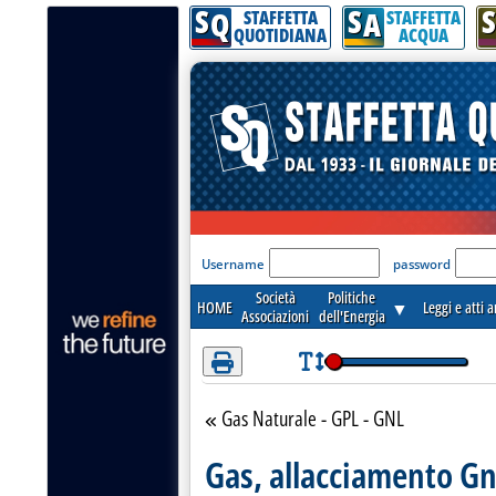
S
S
S
Attenzione! Esegui l'accesso per lèggere interamente la notizia.
Q
A
STAFFETTA
STAFFETTA
QUOTIDIANA
ACQUA
'Modulo Login per acceder
Username
password
Società
Politiche
HOME
▼
Leggi e atti 
Associazioni
dell'Energia
Gas Naturale - GPL - GNL
Torna alla sezione
Gas, allacciamento Gnl