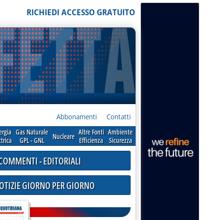
RICHIEDI ACCESSO GRATUITO
Abbonamenti
Contatti
ergia
Gas Naturale
Altre Fonti
Ambiente
Nucleare
ttrica
GPL - GNL
Efficienza
Sicurezza
COMMENTI - EDITORIALI
NOTIZIE GIORNO PER GIORNO