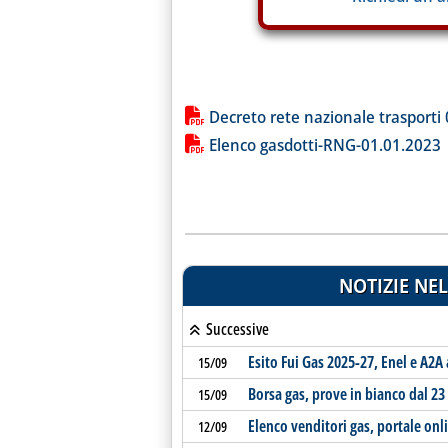
Lista allegati PDF alla notiz
Decreto rete nazionale trasporti
Elenco gasdotti-RNG-01.01.2023
NOTIZIE NEL
Successive
Esito Fui Gas 2025-27, Enel e A2A
15/09
Borsa gas, prove in bianco dal 23
15/09
Elenco venditori gas, portale onli
12/09