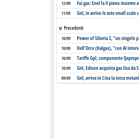
Fui gas: Enel fa il pieno insieme 
12/09
Gnl, in arrivo le aste small scale 
11/09
Precedenti
Power of Siberia 2, "un singolo 
10/09
Dell'Orco (Italgas), "con AI inter
10/09
Tariffe Gpl, componente Qepropm
10/09
Gnl, Edison acquista gas Usa da S
10/09
Gnl, arriva in Cina la terza metan
09/09