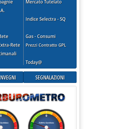
pagnie
Mercato Tutelato
.A.
Indice Selectra - SQ
Rete
Gas - Consumi
xtra-Rete
Prezzi Contratto GPL
timanali
Today@
CONVEGNI
SEGNALAZIONI