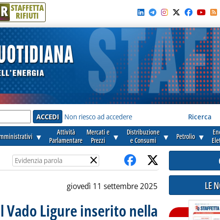
R
STAFFETTA
RIFIUTI
e'
Non riesco ad accedere
Ricerca
Attività
Mercati e
Distribuzione
En
amministrativi
▼
▼
▼
Petrolio
▼
Parlamentare
Prezzi
e Consumi
Ele
×
LE 
giovedì 11 settembre 2025
 Vado Ligure inserito nella