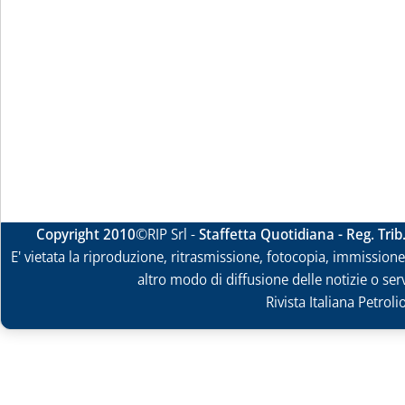
Copyright 2010
©RIP Srl -
Staffetta Quotidiana - Reg. Tri
E' vietata la riproduzione, ritrasmissione, fotocopia, immissione 
altro modo di diffusione delle notizie o ser
Rivista Italiana Petrol