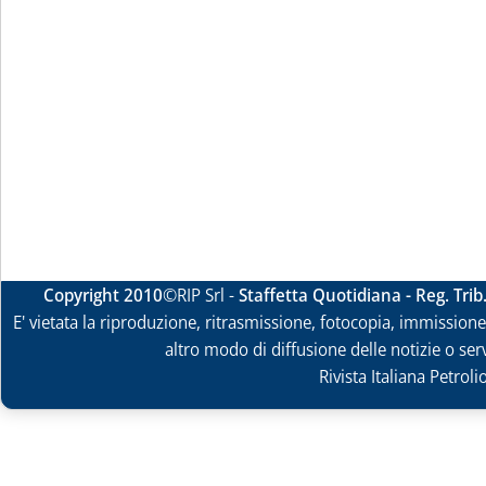
Copyright 2010
©RIP Srl -
Staffetta Quotidiana - Reg. Tri
E' vietata la riproduzione, ritrasmissione, fotocopia, immissione 
altro modo di diffusione delle notizie o ser
Rivista Italiana Petrol