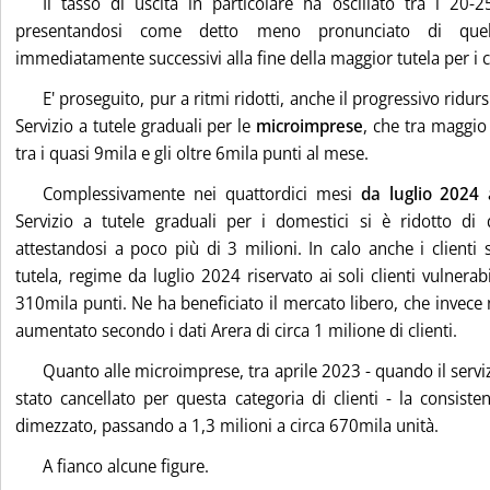
Il tasso di uscita in particolare ha oscillato tra i 20-
presentandosi come detto meno pronunciato di quel
immediatamente successivi alla fine della maggior tutela per i cl
E' proseguito, pur a ritmi ridotti, anche il progressivo ridur
Servizio a tutele graduali per le
microimprese
, che tra maggio
tra i quasi 9mila e gli oltre 6mila punti al mese.
Complessivamente nei quattordici mesi
da luglio 2024
Servizio a tutele graduali per i domestici si è ridotto di 
attestandosi a poco più di 3 milioni. In calo anche i clienti s
tutela, regime da luglio 2024 riservato ai soli clienti vulnerab
310mila punti. Ne ha beneficiato il mercato libero, che invece 
aumentato secondo i dati Arera di circa 1 milione di clienti.
Quanto alle microimprese, tra aprile 2023 - quando il servi
stato cancellato per questa categoria di clienti - la consiste
dimezzato, passando a 1,3 milioni a circa 670mila unità.
A fianco alcune figure.