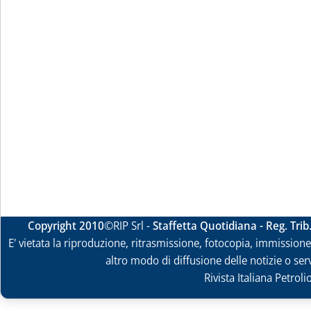
Copyright 2010
©RIP Srl -
Staffetta Quotidiana - Reg. Tri
E' vietata la riproduzione, ritrasmissione, fotocopia, immissione 
altro modo di diffusione delle notizie o ser
Rivista Italiana Petrol