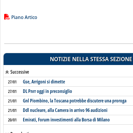
Lista allegati PDF alla notizia
Piano Artico
NOTIZIE NELLA STESSA SEZIONE
Successive
Gse, Arrigoni si dimette
27/01
DL Pnrr oggi in preconsiglio
27/01
Gnl Piombino, la Toscana potrebbe discutere una proroga
21/01
Ddl nucleare, alla Camera in arrivo 96 audizioni
21/01
Emirati, Forum investimenti alla Borsa di Milano
20/01