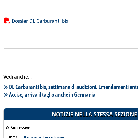
Lista allegati PDF alla notizia
Dossier DL Carburanti bis
Vedi anche...
Lista notizie correlate
DL Carburanti bis, settimana di audizioni. Emendamenti ent
Accise, arriva il taglio anche in Germania
NOTIZIE NELLA STESSA SEZIONE
Successive
Il decreto Pnrr è legge
15/04