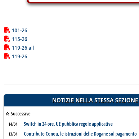
Lista allegati PDF alla notizia
101-26
115-26
119-26 all
119-26
NOTIZIE NELLA STESSA SEZIONE
Successive
Switch in 24 ore, UE pubblica regole applicative
14/04
Contributo Conou, le istruzioni delle Dogane sul pagamento
13/04