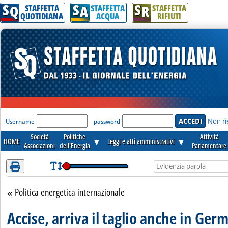
S
S
S
Attenzione! Esegui l'accesso per lèggere interamente la notizia.
Q
A
R
STAFFETTA
STAFFETTA
STAFFETTA
QUOTIDIANA
ACQUA
RIFIUTI
'Modulo Login per accedere'
Non ri
Username
password
Società
Politiche
Attività
HOME
▼
Leggi e atti amministrativi
▼
Associazioni
dell'Energia
Parlamentare
Politica energetica internazionale
Torna alla sezione
Accise, arriva il taglio anche in Ger