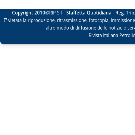
Copyright 2010
©RIP Srl -
Staffetta Quotidiana - Reg. Tri
E' vietata la riproduzione, ritrasmissione, fotocopia, immissione 
altro modo di diffusione delle notizie o ser
Rivista Italiana Petrol