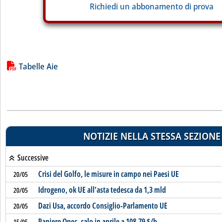
Richiedi un abbonamento di prova
Lista allegati PDF alla notizia
Tabelle Aie
NOTIZIE NELLA STESSA SEZIONE
Successive
Crisi del Golfo, le misure in campo nei Paesi UE
20/05
Idrogeno, ok UE all’asta tedesca da 1,3 mld
20/05
Dazi Usa, accordo Consiglio-Parlamento UE
20/05
Paniere Opec, calo in aprile a 108,79 $/b
15/05