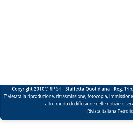
Copyright 2010
©RIP Srl -
Staffetta Quotidiana - Reg. Tri
E' vietata la riproduzione, ritrasmissione, fotocopia, immissione 
altro modo di diffusione delle notizie o ser
Rivista Italiana Petrol