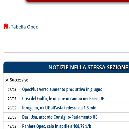
Lista allegati PDF alla notizia
Tabella Opec
NOTIZIE NELLA STESSA SEZIONE
Successive
OpecPlus verso aumento produttivo in giugno
22/05
Crisi del Golfo, le misure in campo nei Paesi UE
20/05
Idrogeno, ok UE all’asta tedesca da 1,3 mld
20/05
Dazi Usa, accordo Consiglio-Parlamento UE
20/05
Paniere Opec, calo in aprile a 108,79 $/b
15/05