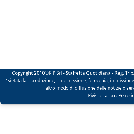
Copyright 2010
©RIP Srl -
Staffetta Quotidiana - Reg. Tri
E' vietata la riproduzione, ritrasmissione, fotocopia, immissione 
altro modo di diffusione delle notizie o ser
Rivista Italiana Petrol