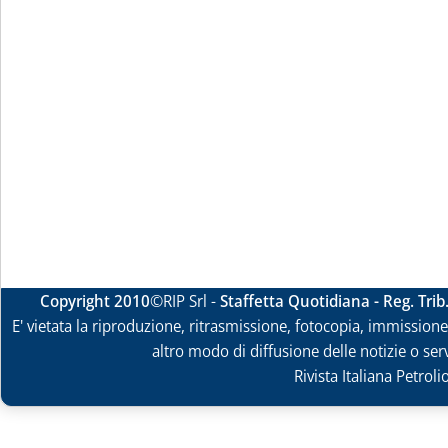
Copyright 2010
©RIP Srl -
Staffetta Quotidiana - Reg. Tri
E' vietata la riproduzione, ritrasmissione, fotocopia, immissione 
altro modo di diffusione delle notizie o ser
Rivista Italiana Petrol