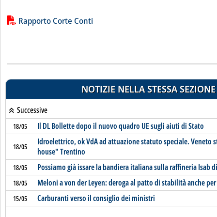
Lista allegati PDF alla notizia
Rapporto Corte Conti
NOTIZIE NELLA STESSA SEZIONE
Successive
Il DL Bollette dopo il nuovo quadro UE sugli aiuti di Stato
18/05
Idroelettrico, ok VdA ad attuazione statuto speciale. Veneto 
18/05
house" Trentino
Possiamo già issare la bandiera italiana sulla raffineria Isab d
18/05
Meloni a von der Leyen: deroga al patto di stabilità anche per
18/05
Carburanti verso il consiglio dei ministri
15/05