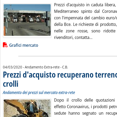
Prezzi d'acquisto in caduta libera,
Mediterraneo spinto dal Coronav
con l'impennata del cambio euro/do
della Bce. Le richieste di prodotto
nelle zone rosse, sono ridotte 
Leggi tutta la
rivenditori, contatta...
Lista allegati PDF alla notizia
Grafici mercato
di:
04/03/2020
- Andamento Extra-rete -
C.B.
Prezzi d'acquisto recuperano terren
crolli
. Sottotitolo: Andamento dei prezzi sul mercato extra-rete
. Pubblicata mercoledì 04 marzo 2020 alle 15.29.
Andamento dei prezzi sul mercato extra-rete
Dopo il crollo delle quotazioni
effetto Coronavirus, i prodotti petr
sedute hanno segnato un recuper