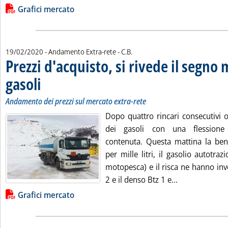
Lista allegati PDF alla notizia
Grafici mercato
di:
19/02/2020
- Andamento Extra-rete -
C.B.
Prezzi d'acquisto, si rivede il segno
gasoli
. Sottotitolo: Andamento dei prezzi sul mercato extra-rete
. Pubblicata mercoledì 19 febbraio 2020 alle 16.25.
Andamento dei prezzi sul mercato extra-rete
Dopo quattro rincari consecutivi o
dei gasoli con una flessione 
contenuta. Questa mattina la be
per mille litri, il gasolio autotraz
motopesca) e il risca ne hanno inve
Leggi tutta la 
2 e il denso Btz 1 e...
Lista allegati PDF alla notizia
Grafici mercato