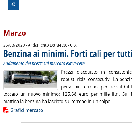
Marzo
di:
25/03/2020
- Andamento Extra-rete -
C.B.
Benzina ai minimi. Forti cali per tutt
Andamento dei prezzi sul mercato extra-rete
Prezzi d'acquisto in consisten
robusti rialzi consecutivi. La benzi
perso più terreno, perché sul Ci
toccato un nuovo minimo: 125,68 euro per mille litri. Sul f
Leggi tut
mattina la benzina ha lasciato sul terreno in un colpo...
Lista allegati PDF alla notizia
Grafici mercato