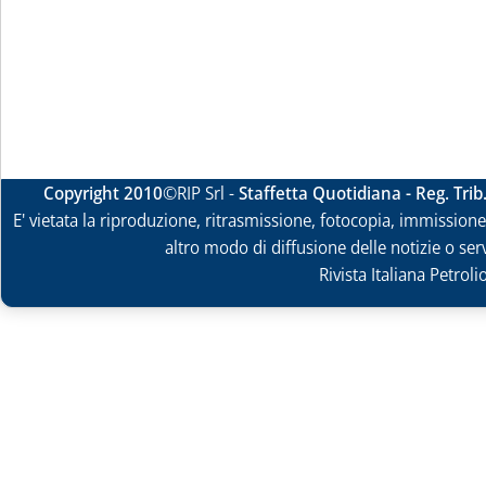
Copyright 2010
©RIP Srl -
Staffetta Quotidiana - Reg. Tri
E' vietata la riproduzione, ritrasmissione, fotocopia, immissione 
altro modo di diffusione delle notizie o ser
Rivista Italiana Petrol