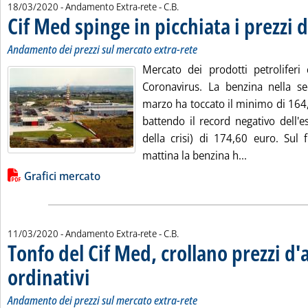
di:
18/03/2020
- Andamento Extra-rete -
C.B.
Cif Med spinge in picchiata i prezzi 
Andamento dei prezzi sul mercato extra-rete
Mercato dei prodotti petroliferi 
Coronavirus. La benzina nella s
marzo ha toccato il minimo di 164,7
battendo il record negativo dell'e
della crisi) di 174,60 euro. Sul 
Leggi tutta l
mattina la benzina h...
Lista allegati PDF alla notizia
Grafici mercato
di:
11/03/2020
- Andamento Extra-rete -
C.B.
Tonfo del Cif Med, crollano prezzi d'
ordinativi
. Sottotitolo: Andamento dei prezzi sul mercato extra-rete
. Pubblicata mercoledì 11 marzo 2020 alle 13.53.
Andamento dei prezzi sul mercato extra-rete