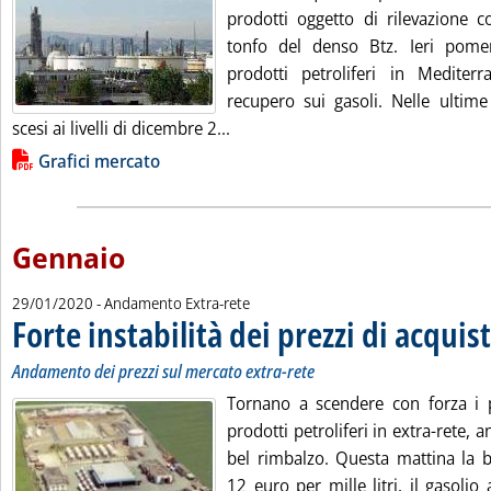
prodotti oggetto di rilevazione 
tonfo del denso Btz. Ieri pomer
prodotti petroliferi in Medite
recupero sui gasoli. Nelle ultime
Leggi tutta la notizia: 'Prezzi d'a
scesi ai livelli di dicembre 2...
Lista allegati PDF alla notizia
Grafici mercato
Gennaio
29/01/2020
- Andamento Extra-rete
Forte instabilità dei prezzi di acquis
Andamento dei prezzi sul mercato extra-rete
Tornano a scendere con forza i p
prodotti petroliferi in extra-rete, a
bel rimbalzo. Questa mattina la b
12 euro per mille litri, il gasolio 