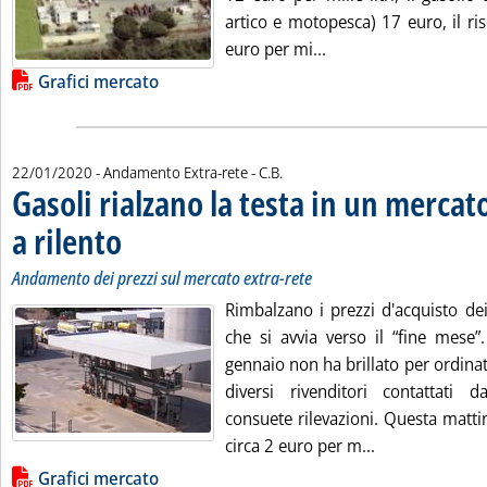
artico e motopesca) 17 euro, il ri
Leggi tutta la notizia
euro per mi...
Lista allegati PDF alla notizia
Grafici mercato
di:
22/01/2020
- Andamento Extra-rete -
C.B.
Gasoli rialzano la testa in un mercat
a rilento
. Sottotitolo: Andamento dei prezzi sul mercato extra-rete
. Pubblicata mercoledì 22 gennaio 2020 alle 15.7.
Andamento dei prezzi sul mercato extra-rete
Rimbalzano i prezzi d'acquisto de
che si avvia verso il “fine mese”
gennaio non ha brillato per ordina
diversi rivenditori contattati 
consuete rilevazioni. Questa matti
Leggi tutta la 
circa 2 euro per m...
Lista allegati PDF alla notizia
Grafici mercato