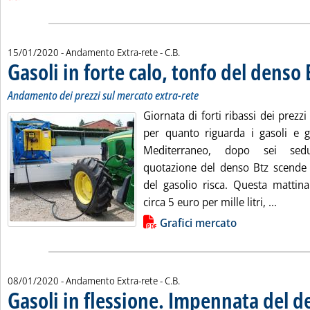
di:
15/01/2020
- Andamento Extra-rete -
C.B.
Gasoli in forte calo, tonfo del denso 
Andamento dei prezzi sul mercato extra-rete
Giornata di forti ribassi dei prezzi
per quanto riguarda i gasoli e gl
Mediterraneo, dopo sei sedu
quotazione del denso Btz scende 
del gasolio risca. Questa mattin
Leggi t
circa 5 euro per mille litri, ...
Lista allegati PDF alla notizia
Grafici mercato
di:
08/01/2020
- Andamento Extra-rete -
C.B.
Gasoli in flessione. Impennata del d