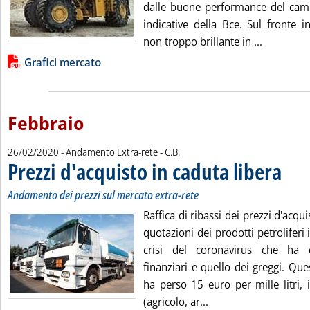
dalle buone performance del camb
indicative della Bce. Sul fronte 
Leggi tutt
non troppo brillante in ...
Lista allegati PDF alla notizia
Grafici mercato
Febbraio
di:
26/02/2020
- Andamento Extra-rete -
C.B.
Prezzi d'acquisto in caduta libera
. Sottot
. Pubbli
Andamento dei prezzi sul mercato extra-rete
Raffica di ribassi dei prezzi d'acqui
quotazioni dei prodotti petroliferi
crisi del coronavirus che ha 
finanziari e quello dei greggi. Qu
ha perso 15 euro per mille litri, 
Leggi tutta la notizia
(agricolo, ar...