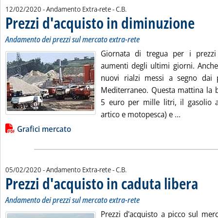
di:
12/02/2020
- Andamento Extra-rete -
C.B.
Prezzi d'acquisto in diminuzione
. Sottotit
. Pubblica
Andamento dei prezzi sul mercato extra-rete
Giornata di tregua per i prezzi
aumenti degli ultimi giorni. Anch
nuovi rialzi messi a segno dai pr
Mediterraneo. Questa mattina la b
5 euro per mille litri, il gasolio 
Leggi tutta
artico e motopesca) e ...
Lista allegati PDF alla notizia
Grafici mercato
di:
05/02/2020
- Andamento Extra-rete -
C.B.
Prezzi d'acquisto in caduta libera
. Sottot
. Pubbli
Andamento dei prezzi sul mercato extra-rete
Prezzi d'acquisto a picco sul merc