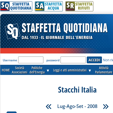
S
S
S
Q
A
R
STAFFETTA
STAFFETTA
STAFFETTA
QUOTIDIANA
ACQUA
RIFIUTI
'Modulo Login per accedere'
Non ri
Username
password
Società
Politiche
Attività
HOME
▼
Leggi e atti amministrativi
▼
Associazioni
dell'Energia
Parlamentare
Stacchi Italia
Lug-Ago-Set - 2008