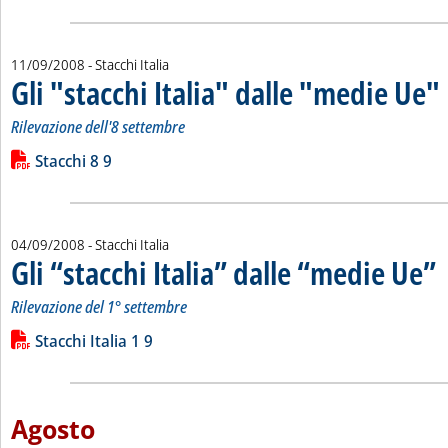
11/09/2008
- Stacchi Italia
Gli "stacchi Italia" dalle "medie Ue"
.
.
Rilevazione dell'8 settembre
Leggi tutta la notizia: 'Gli "stacchi Italia" dalle "medie Ue"'
Lista allegati PDF alla notizia
Stacchi 8 9
04/09/2008
- Stacchi Italia
Gli “stacchi Italia” dalle “medie Ue”
. 
. 
Rilevazione del 1° settembre
Leggi tutta la notizia: 'Gli “stacchi Italia” dalle “medie Ue”'
Lista allegati PDF alla notizia
Stacchi Italia 1 9
Agosto