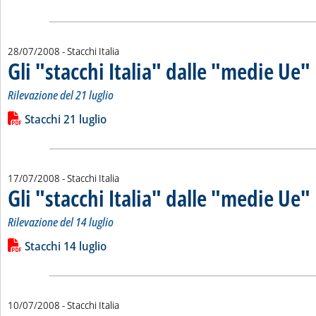
28/07/2008
- Stacchi Italia
Gli "stacchi Italia" dalle "medie Ue"
. 
.
Rilevazione del 21 luglio
Leggi tutta la notizia: 'Gli "stacchi Italia" dalle "medie Ue"'
Lista allegati PDF alla notizia
Stacchi 21 luglio
17/07/2008
- Stacchi Italia
Gli "stacchi Italia" dalle "medie Ue"
. 
.
Rilevazione del 14 luglio
Leggi tutta la notizia: 'Gli "stacchi Italia" dalle "medie Ue"'
Lista allegati PDF alla notizia
Stacchi 14 luglio
10/07/2008
- Stacchi Italia