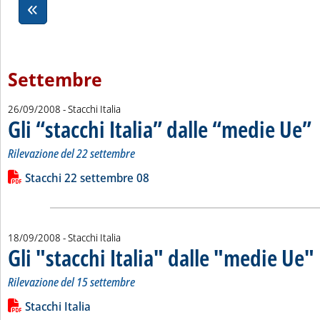
Settembre
26/09/2008
- Stacchi Italia
Gli “stacchi Italia” dalle “medie Ue”
. 
. 
Rilevazione del 22 settembre
Leggi tutta la notizia: 'Gli “stacchi Italia” dalle “medie Ue”'
Lista allegati PDF alla notizia
Stacchi 22 settembre 08
18/09/2008
- Stacchi Italia
Gli "stacchi Italia" dalle "medie Ue"
.
.
Rilevazione del 15 settembre
Leggi tutta la notizia: 'Gli "stacchi Italia" dalle "medie Ue"'
Lista allegati PDF alla notizia
Stacchi Italia