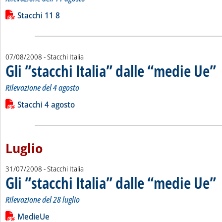
Leggi tutta la notizia: 'Gli “stacchi Italia” dalle “medie Ue”'
Lista allegati PDF alla notizia
Stacchi 11 8
07/08/2008
- Stacchi Italia
Gli “stacchi Italia” dalle “medie Ue”
. 
. 
Rilevazione del 4 agosto
Leggi tutta la notizia: 'Gli “stacchi Italia” dalle “medie Ue”'
Lista allegati PDF alla notizia
Stacchi 4 agosto
Luglio
31/07/2008
- Stacchi Italia
Gli “stacchi Italia” dalle “medie Ue”
. 
. 
Rilevazione del 28 luglio
Leggi tutta la notizia: 'Gli “stacchi Italia” dalle “medie Ue”'
Lista allegati PDF alla notizia
MedieUe