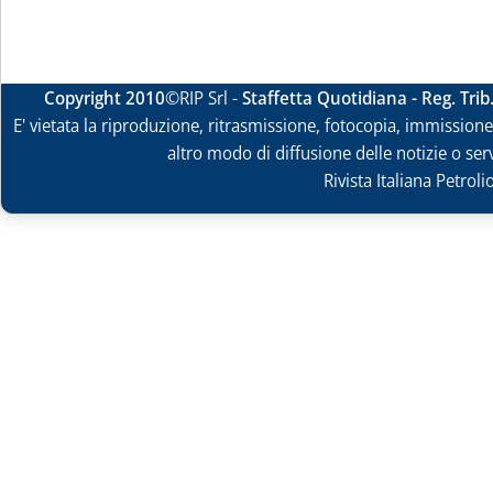
Copyright 2010
©RIP Srl -
Staffetta Quotidiana - Reg. Tri
E' vietata la riproduzione, ritrasmissione, fotocopia, immissione 
altro modo di diffusione delle notizie o ser
Rivista Italiana Petrol