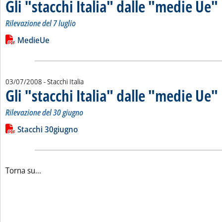
Gli "stacchi Italia" dalle "medie Ue"
. 
.
Rilevazione del 7 luglio
Leggi tutta la notizia: 'Gli "stacchi Italia" dalle "medie Ue"'
Lista allegati PDF alla notizia
MedieUe
03/07/2008
- Stacchi Italia
Gli "stacchi Italia" dalle "medie Ue"
.
.
Rilevazione del 30 giugno
Leggi tutta la notizia: 'Gli "stacchi Italia" dalle "medie Ue"'
Lista allegati PDF alla notizia
Stacchi 30giugno
Torna su...