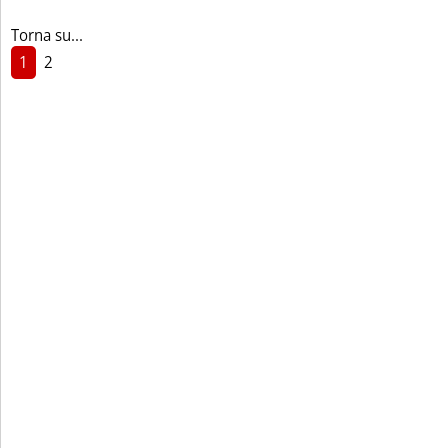
Torna su...
1
2