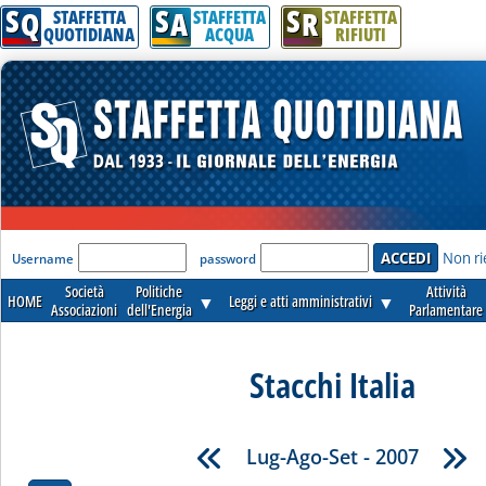
S
S
S
Q
A
R
STAFFETTA
STAFFETTA
STAFFETTA
QUOTIDIANA
ACQUA
RIFIUTI
'Modulo Login per accedere'
Non ri
Username
password
Società
Politiche
Attività
HOME
▼
Leggi e atti amministrativi
▼
Associazioni
dell'Energia
Parlamentare
Stacchi Italia
Lug-Ago-Set - 2007