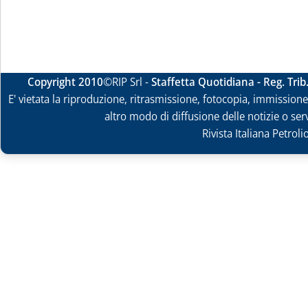
Copyright 2010
©RIP Srl -
Staffetta Quotidiana - Reg. Tri
E' vietata la riproduzione, ritrasmissione, fotocopia, immissione 
altro modo di diffusione delle notizie o ser
Rivista Italiana Petrol