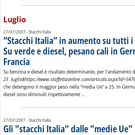
Luglio
27/07/2007
- Stacchi Italia
“Stacchi Italia” in aumento su tutti i
Su verde e diesel, pesano cali in Ge
Francia
. Pubblicata venerdì 27 luglio 2007 alle 12.43.
Su benzina e diesel è risultato determinante, per l'andamento 
23 luglio$https://www.staffettaonline.com/articolo.aspx?id=547
che detengono il maggior peso nella “media Ue” a 25. In Germani
Leggi tutta la notizia: 
diesel sono diminuiti rispettivamente ...
27/07/2007
- Stacchi Italia
Gli "stacchi Italia" dalle "medie Ue"
. 
.