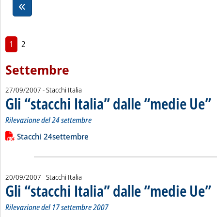
1
2
Settembre
27/09/2007
- Stacchi Italia
Gli “stacchi Italia” dalle “medie Ue”
. 
. 
Rilevazione del 24 settembre
Leggi tutta la notizia: 'Gli “stacchi Italia” dalle “medie Ue”'
Lista allegati PDF alla notizia
Stacchi 24settembre
20/09/2007
- Stacchi Italia
Gli “stacchi Italia” dalle “medie Ue”
. 
. 
Rilevazione del 17 settembre 2007