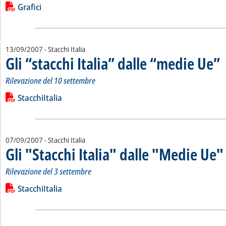
Leggi tutta la notizia: 'Gli “stacchi Italia” dalle “medie Ue”'
Lista allegati PDF alla notizia
Grafici
13/09/2007
- Stacchi Italia
Gli “stacchi Italia” dalle “medie Ue”
. 
. 
Rilevazione del 10 settembre
Leggi tutta la notizia: 'Gli “stacchi Italia” dalle “medie Ue”'
Lista allegati PDF alla notizia
StacchiItalia
07/09/2007
- Stacchi Italia
Gli "Stacchi Italia" dalle "Medie Ue"
.
.
Rilevazione del 3 settembre
Leggi tutta la notizia: 'Gli "Stacchi Italia" dalle "Medie Ue"'
Lista allegati PDF alla notizia
StacchiItalia