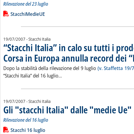
Rilevazione del 23 luglio
Leggi tutta la notizia: 'Gli "stacchi Italia" dalle "medie Ue"'
Lista allegati PDF alla notizia
StacchiMedieUE
19/07/2007
- Stacchi Italia
“Stacchi Italia” in calo su tutti i prod
Corsa in Europa annulla record dei “P
Dopo la stabilità della rilevazione del 9 luglio
(v. Staffetta 19/7
Leggi tutta la notizia: '“Stacchi It
“Stacchi Italia” del 16 luglio...
19/07/2007
- Stacchi Italia
Gli "stacchi Italia" dalle "medie Ue"
. 
.
Rilevazione del 16 luglio
Leggi tutta la notizia: 'Gli "stacchi Italia" dalle "medie Ue"'
Lista allegati PDF alla notizia
Stacchi 16 luglio