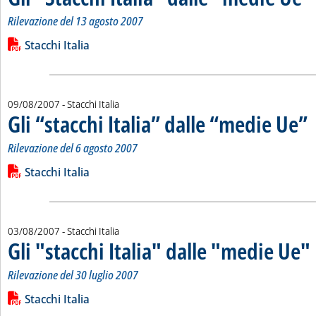
Rilevazione del 13 agosto 2007
Leggi tutta la notizia: 'Gli "Stacchi Italia" dalle "medie Ue"'
Lista allegati PDF alla notizia
Stacchi Italia
09/08/2007
- Stacchi Italia
Gli “stacchi Italia” dalle “medie Ue”
. 
. 
Rilevazione del 6 agosto 2007
Leggi tutta la notizia: 'Gli “stacchi Italia” dalle “medie Ue”'
Lista allegati PDF alla notizia
Stacchi Italia
03/08/2007
- Stacchi Italia
Gli "stacchi Italia" dalle "medie Ue"
.
.
Rilevazione del 30 luglio 2007
Leggi tutta la notizia: 'Gli "stacchi Italia" dalle "medie Ue"'
Lista allegati PDF alla notizia
Stacchi Italia