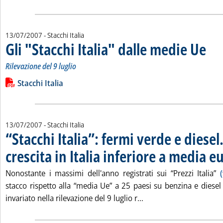
13/07/2007
- Stacchi Italia
Gli "Stacchi Italia" dalle medie Ue
. Sottot
. Pubbl
Rilevazione del 9 luglio
Leggi tutta la notizia: 'Gli "Stacchi Italia" dalle medie Ue'
Lista allegati PDF alla notizia
Stacchi Italia
13/07/2007
- Stacchi Italia
“Stacchi Italia”: fermi verde e diesel
crescita in Italia inferiore a media 
Nonostante i massimi dell'anno registrati sui “Prezzi Italia”
stacco rispetto alla “media Ue” a 25 paesi su benzina e diesel
Leggi tutta la notizia: 
invariato nella rilevazione del 9 luglio r...