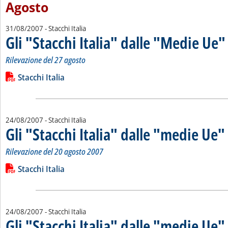
Agosto
31/08/2007
- Stacchi Italia
Gli "Stacchi Italia" dalle "Medie Ue"
.
.
Rilevazione del 27 agosto
Leggi tutta la notizia: 'Gli "Stacchi Italia" dalle "Medie Ue"'
Lista allegati PDF alla notizia
Stacchi Italia
24/08/2007
- Stacchi Italia
Gli "Stacchi Italia" dalle "medie Ue"
.
.
Rilevazione del 20 agosto 2007
Leggi tutta la notizia: 'Gli "Stacchi Italia" dalle "medie Ue"'
Lista allegati PDF alla notizia
Stacchi Italia
24/08/2007
- Stacchi Italia
Gli "Stacchi Italia" dalle "medie Ue"
.
.