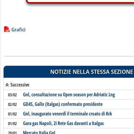
Lista allegati PDF alla notizia
Grafici
NOTIZIE NELLA STESSA SEZIONE
Successive
Gnl, consultazione su Open season per Adriatic Lng
03/02
GD4S, Gallo (Italgas) confermato presidente
02/02
Gnl, inaugurato venerdì il terminale croato di Krk
01/02
Gara gas Napoli, 2i Rete Gas davanti a Italgas
01/02
Mercato Italia Gpl
29/01