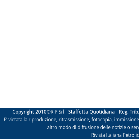
Copyright 2010
©RIP Srl -
Staffetta Quotidiana - Reg. Tri
E' vietata la riproduzione, ritrasmissione, fotocopia, immissione 
altro modo di diffusione delle notizie o ser
Rivista Italiana Petrol