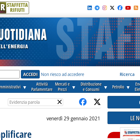
R
STAFFETTA
RIFIUTI
e'
Non riesco ad accedere
Ricerca
Attività
Mercati e
Distribuzione
En
amministrativi
▼
▼
▼
Petrolio
▼
Parlamentare
Prezzi
e Consumi
Ele
×
LE 
venerdì 29 gennaio 2021
plificare