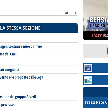
Torna su
LA STESSA SEZIONE
L’ACCIS
(Lega): contrari a nuovo rinvio
ste del Cnel
ari congiunti
Sezione:
overno e le proposte della Lega
Sezione: quotaz
ersione del gruppo Arvedi
STAFFETTA PRE
Prezzi Rete 
o prezioso