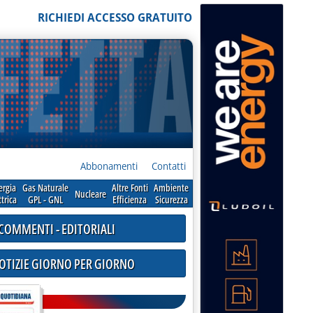
RICHIEDI ACCESSO GRATUITO
Abbonamenti
Contatti
ergia
Gas Naturale
Altre Fonti
Ambiente
Nucleare
ttrica
GPL - GNL
Efficienza
Sicurezza
COMMENTI - EDITORIALI
NOTIZIE GIORNO PER GIORNO