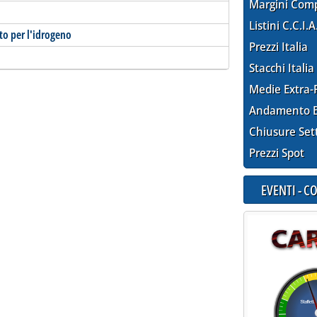
Margini Com
Listini C.C.I.A
to per l'idrogeno
Prezzi Italia
Stacchi Italia
Medie Extra-
Andamento E
Chiusure Set
Prezzi Spot
EVENTI - 