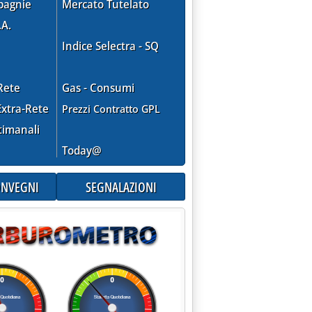
pagnie
Mercato Tutelato
.A.
Indice Selectra - SQ
Rete
Gas - Consumi
xtra-Rete
Prezzi Contratto GPL
timanali
Today@
CONVEGNI
SEGNALAZIONI