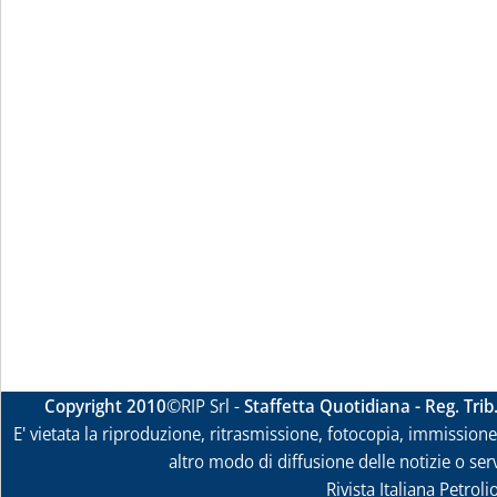
Copyright 2010
©RIP Srl -
Staffetta Quotidiana - Reg. Tri
E' vietata la riproduzione, ritrasmissione, fotocopia, immissione 
altro modo di diffusione delle notizie o ser
Rivista Italiana Petrol