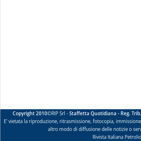
Copyright 2010
©RIP Srl -
Staffetta Quotidiana - Reg. Tri
E' vietata la riproduzione, ritrasmissione, fotocopia, immissione 
altro modo di diffusione delle notizie o ser
Rivista Italiana Petrol