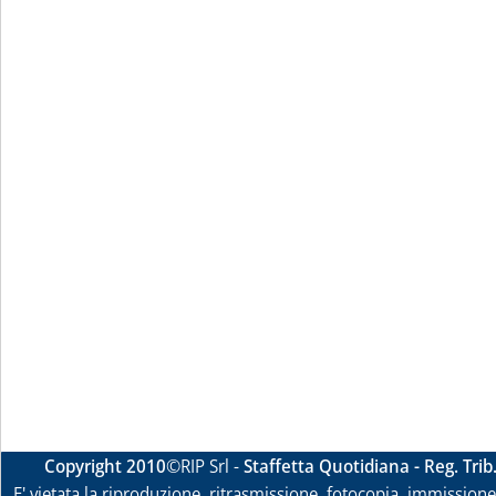
Copyright 2010
©RIP Srl -
Staffetta Quotidiana - Reg. Tri
E' vietata la riproduzione, ritrasmissione, fotocopia, immissione 