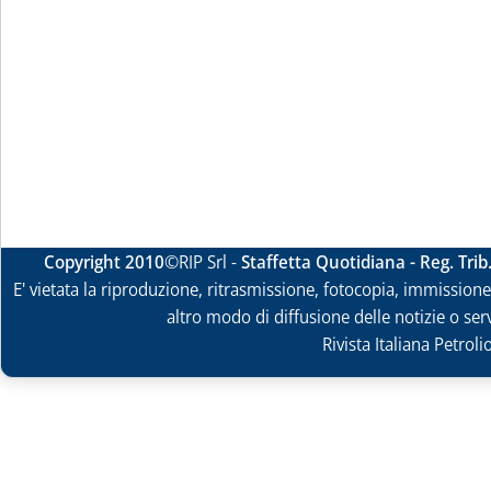
Copyright 2010
©RIP Srl -
Staffetta Quotidiana - Reg. Tri
E' vietata la riproduzione, ritrasmissione, fotocopia, immissione 
altro modo di diffusione delle notizie o ser
Rivista Italiana Petrol