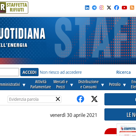
R
STAFFETTA
RIFIUTI
e'
Non riesco ad accedere
Ricerca
Attività
Mercati e
Distribuzione
En
amministrativi
▼
▼
▼
Petrolio
▼
Parlamentare
Prezzi
e Consumi
Ele
×
LE 
venerdì 30 aprile 2021