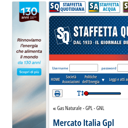
S
S
S
Attenzione! Esegui l'accesso per lèggere interamente la notizia.
Q
A
STAFFETTA
STAFFETTA
QUOTIDIANA
ACQUA
'Modulo Login per acceder
Username
password
Società
Politiche
HOME
▼
Leggi e atti 
Associazioni
dell'Energia
Gas Naturale - GPL - GNL
Torna alla sezione
Mercato Italia Gpl