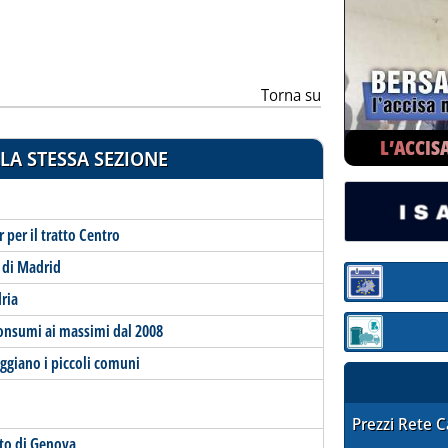
ia
Torna su
L’ACCIS
LA STESSA SEZIONE
 per il tratto Centro
 di Madrid
Sezione:
dria
 consumi ai massimi dal 2008
Sezione: quotaz
eggiano i piccoli comuni
STAFFETTA PRE
Prezzi Rete 
rto di Genova