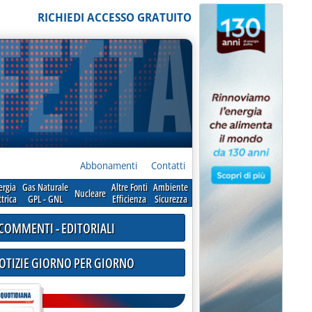
RICHIEDI ACCESSO GRATUITO
Abbonamenti
Contatti
ergia
Gas Naturale
Altre Fonti
Ambiente
Nucleare
ttrica
GPL - GNL
Efficienza
Sicurezza
COMMENTI - EDITORIALI
NOTIZIE GIORNO PER GIORNO