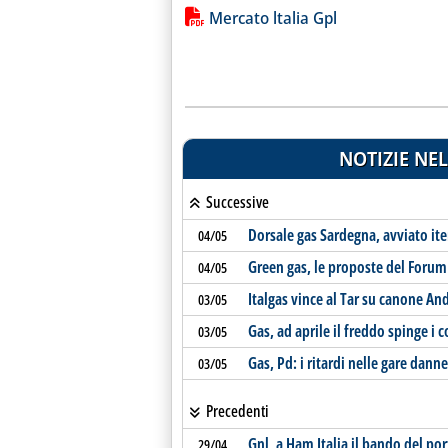
Lista allegati PDF alla notiz
Mercato ltalia Gpl
NOTIZIE NEL
Successive
Dorsale gas Sardegna, avviato iter
04/05
Green gas, le proposte del Forum
04/05
Italgas vince al Tar su canone An
03/05
Gas, ad aprile il freddo spinge i
03/05
Gas, Pd: i ritardi nelle gare dann
03/05
Precedenti
Gnl, a Ham Italia il bando del po
29/04