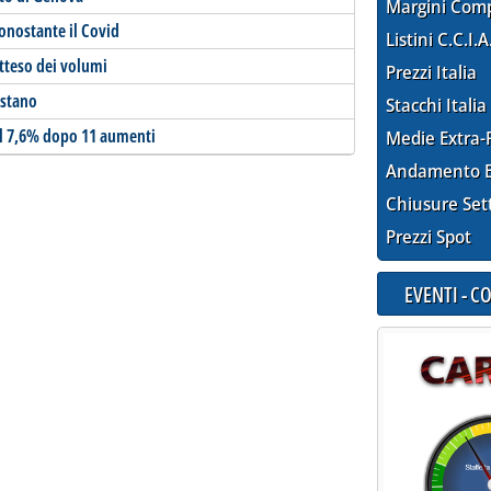
Margini Com
onostante il Covid
Listini C.C.I.A
atteso dei volumi
Prezzi Italia
istano
Stacchi Italia
del 7,6% dopo 11 aumenti
Medie Extra-
Andamento E
Chiusure Set
Prezzi Spot
EVENTI - 