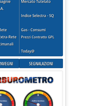
pagnie
Mercato Tutelato
.A.
Indice Selectra - SQ
Rete
Gas - Consumi
xtra-Rete
Prezzi Contratto GPL
timanali
Today@
CONVEGNI
SEGNALAZIONI