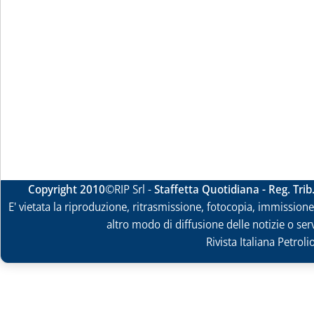
Copyright 2010
©RIP Srl -
Staffetta Quotidiana - Reg. Tri
E' vietata la riproduzione, ritrasmissione, fotocopia, immissione 
altro modo di diffusione delle notizie o ser
Rivista Italiana Petrol