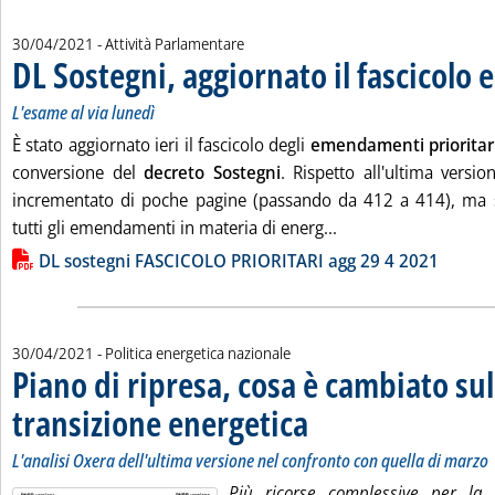
30/04/2021
- Attività Parlamentare
DL Sostegni, aggiornato il fascicol
L'esame al via lunedì
È stato aggiornato ieri il fascicolo degli
emendamenti prioritar
conversione del
decreto Sostegni
. Rispetto all'ultima version
incrementato di poche pagine (passando da 412 a 414), ma 
Leggi tutta la notiz
tutti gli emendamenti in materia di energ...
Lista allegati PDF alla notizia
DL sostegni FASCICOLO PRIORITARI agg 29 4 2021
30/04/2021
- Politica energetica nazionale
Piano di ripresa, cosa è cambiato sul
transizione energetica
. Sottotitolo: L'analisi Oxera dell'
. Pubblicata venerdì 30 aprile 2021
L'analisi Oxera dell'ultima versione nel confronto con quella di marzo
Più ricorse complessive per la 