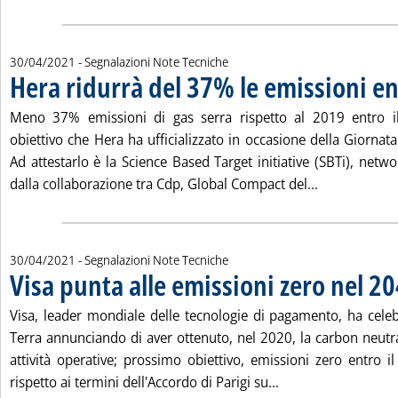
30/04/2021
- Segnalazioni Note Tecniche
Hera ridurrà del 37% le emissioni en
. Pubblicata venerdì 30 aprile 2021 alle 10.23.
Meno 37% emissioni di gas serra rispetto al 2019 entro il
obiettivo che Hera ha ufficializzato in occasione della Giornat
Ad attestarlo è la Science Based Target initiative (SBTi), netw
Leggi tutta l
dalla collaborazione tra Cdp, Global Compact del...
30/04/2021
- Segnalazioni Note Tecniche
Visa punta alle emissioni zero nel 2
. Pubblicata venerdì 30 aprile 2021 alle 10.23.
Visa, leader mondiale delle tecnologie di pagamento, ha celeb
Terra annunciando di aver ottenuto, nel 2020, la carbon neutral
attività operative; prossimo obiettivo, emissioni zero entro 
Leggi tutta la notiz
rispetto ai termini dell'Accordo di Parigi su...