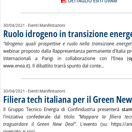
Lista allegati PDF alla notizia
DETTAGLIO ESITI UVAM
30/04/2021
- Eventi Manifestazioni
Ruolo idrogeno in transizione energ
. Pubblicata venerdì 30 aprile 2021 alle 10.29.
“Idrogeno: quali prospettive e ruolo nella transizione energet
webinar proposto dalla Rappresentanza permanente d'Italia pr
Internazionali a Parigi in collaborazione con l'Enea (
o
Leggi tutta l
www.enea.it). Il dibattito trarrà spunto dal conte...
30/04/2021
- Eventi Manifestazioni
Filiera tech italiana per il Green Ne
. Pubblicata venerdì 30 aprile 2021 alle 10.29.
Il Gruppo Tecnico Energia di Confindustria presenterà
sta
l'iniziativa confederale dal titolo
“Mappare la filiera tec
traguardare il Green New Deal”.
L'evento (su: https://anie
Leggi tutta la notizia: 'Filiera tech italiana
riservato ai soci. ...