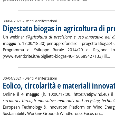
30/04/2021
- Eventi Manifestazioni
Digestato biogas in agricoltura di pr
. Pubblicata venerdì 30 aprile 2021 alle 10.28.
Un webinar
(“Agricoltura di precisione e uso innovativo del 
maggio
h. 17:00/18:30) per approfondire il progetto Biogas4.0,
Programma di Sviluppo Rurale 2014/20 di Regione Lom
Leg
(www.eventbrite.it/e/biglietti-biogas-40-150689427133) ill...
30/04/2021
- Eventi Manifestazioni
Eolico, circolarità e materiali innovat
. Pubblicata venerdì 30 aprile 2021 alle 10.27.
Online il
4 maggio
(h. 10:00/17:00, https://etipwind.eu) 
circularity through innovative materials and recycling technol
European Technology & Innovation Platform on Wind Energy
Leggi t
Sustainability Working Group di WindEurope. Focus pri...