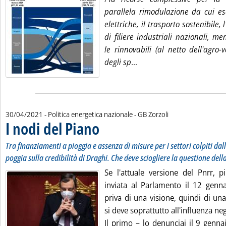
parallela rimodulazione da cui esc
elettriche, il trasporto sostenibile,
di filiere industriali nazionali, m
le rinnovabili (al netto dell'agro-v
Leggi tutta la notizia: '
degli sp
...
di:
30/04/2021
- Politica energetica nazionale -
GB Zorzoli
I nodi del Piano
. Sottotitolo: Tra finanziamenti a pioggia e assenza di
. Pubblicata venerdì 30 aprile 2021 alle 12.11.
Tra finanziamenti a pioggia e assenza di misure per i settori colpiti dal
poggia sulla credibilità di Draghi. Che deve sciogliere la questione del
Se l'attuale versione del Pnrr, p
inviata al Parlamento il 12 genna
priva di una visione, quindi di una
si deve soprattutto all'influenza neg
Il primo – lo denunciai il 9 genna