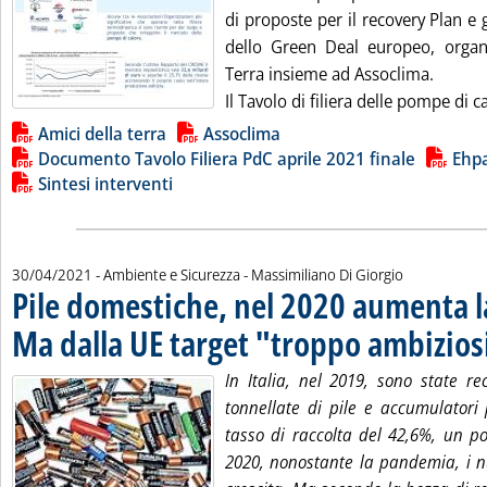
di proposte per il recovery Plan e 
dello Green Deal europeo, organ
Terra insieme ad Assoclima.
Il Tavolo di filiera delle pompe di ca
Lista allegati PDF alla notizia
Amici della terra
Assoclima
Documento Tavolo Filiera PdC aprile 2021 finale
Ehp
Sintesi interventi
di:
30/04/2021
- Ambiente e Sicurezza -
Massimiliano Di Giorgio
Pile domestiche, nel 2020 aumenta la
Ma dalla UE target "troppo ambizios
In Italia, nel 2019, sono state r
tonnellate di pile e accumulatori 
tasso di raccolta del 42,6%, un po
2020, nonostante la pandemia, i n