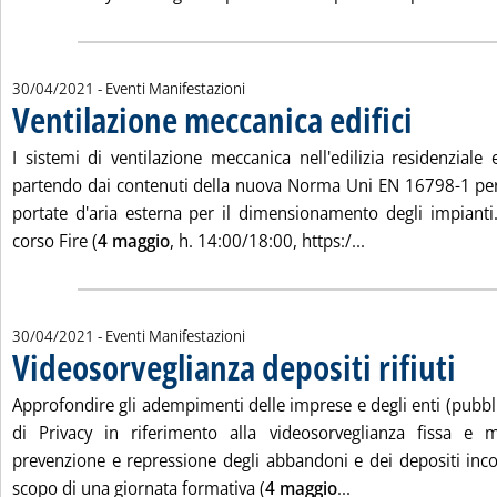
30/04/2021
- Eventi Manifestazioni
Ventilazione meccanica edifici
. Pubblicata venerdì 30 aprile 2021 alle 10.27.
I sistemi di ventilazione meccanica nell'edilizia residenziale 
partendo dai contenuti della nuova Norma Uni EN 16798-1 per 
portate d'aria esterna per il dimensionamento degli impianti
Leggi tutta la not
corso Fire (
4 maggio
, h. 14:00/18:00, https:/...
30/04/2021
- Eventi Manifestazioni
Videosorveglianza depositi rifiuti
. Pubblicata venerdì 30 aprile 2021 alle 10.27.
Approfondire gli adempimenti delle imprese e degli enti (pubblic
di Privacy in riferimento alla videosorveglianza fissa e mo
prevenzione e repressione degli abbandoni e dei depositi incontr
Leggi tutta la notiz
scopo di una giornata formativa (
4 maggio
...