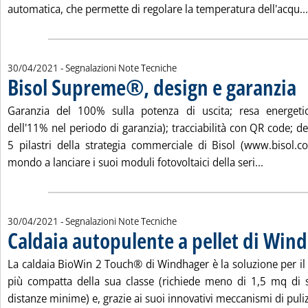
automatica, che permette di regolare la temperatura dell'acqu...
30/04/2021
- Segnalazioni Note Tecniche
Bisol Supreme®, design e garanzia
. Pubblicata venerdì 30 aprile 2021 alle 10.20.
Garanzia del 100% sulla potenza di uscita; resa energeti
dell'11% nel periodo di garanzia); tracciabilità con QR code; d
5 pilastri della strategia commerciale di Bisol (www.bisol.
Leggi tut
mondo a lanciare i suoi moduli fotovoltaici della seri...
30/04/2021
- Segnalazioni Note Tecniche
Caldaia autopulente a pellet di Win
. Pubblicata venerdì 30 aprile 2021 alle 10.20.
La caldaia BioWin 2 Touch® di Windhager è la soluzione per il 
più compatta della sua classe (richiede meno di 1,5 mq di s
distanze minime) e, grazie ai suoi innovativi meccanismi di puliz