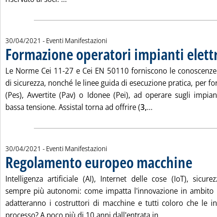
30/04/2021
- Eventi Manifestazioni
Formazione operatori impianti elettr
. Pubblicata venerdì 30 aprile 2021 alle 10.28.
Le Norme Cei 11-27 e Cei EN 50110 forniscono le conoscenze 
di sicurezza, nonché le linee guida di esecuzione pratica, per 
(Pes), Avvertite (Pav) o Idonee (Pei), ad operare sugli impian
Leggi tutta la notiz
bassa tensione. Assistal torna ad offrire (
3,
...
30/04/2021
- Eventi Manifestazioni
Regolamento europeo macchine
. Pubblicata venerdì 30 aprile 2021 alle 10.28.
Intelligenza artificiale (AI), Internet delle cose (IoT), sicur
sempre più autonomi: come impatta l'innovazione in ambito i
adatteranno i costruttori di macchine e tutti coloro che le in
Leggi tutta la 
processo? A poco più di 10 anni dall'entrata in...