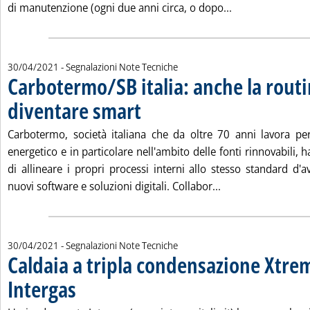
Leggi tutta la n
di manutenzione (ogni due anni circa, o dopo...
30/04/2021
- Segnalazioni Note Tecniche
Carbotermo/SB italia: anche la rout
diventare smart
. Pubblicata venerdì 30 aprile 2021 alle 10.19.
Carbotermo, società italiana che da oltre 70 anni lavora pe
energetico e in particolare nell'ambito delle fonti rinnovabili,
di allineare i propri processi interni allo stesso standard d'
Leggi tutta la not
nuovi software e soluzioni digitali. Collabor...
30/04/2021
- Segnalazioni Note Tecniche
Caldaia a tripla condensazione Xtre
Intergas
. Pubblicata venerdì 30 aprile 2021 alle 10.19.