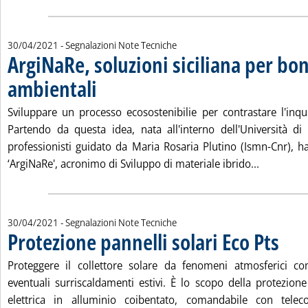
30/04/2021
- Segnalazioni Note Tecniche
ArgiNaRe, soluzioni siciliana per bon
ambientali
. Pubblicata venerdì 30 aprile 2021 alle 10.21.
Sviluppare un processo ecosostenibilie per contrastare l'in
Partendo da questa idea, nata all'interno dell'Università d
professionisti guidato da Maria Rosaria Plutino (Ismn-Cnr), ha
Leggi tutt
‘ArgiNaRe', acronimo di Sviluppo di materiale ibrido...
30/04/2021
- Segnalazioni Note Tecniche
Protezione pannelli solari Eco Pts
. Pubblicata venerdì 30 aprile 2021 alle 10.20.
Proteggere il collettore solare da fenomeni atmosferici c
eventuali surriscaldamenti estivi. È lo scopo della protezione
elettrica in alluminio coibentato, comandabile con tele