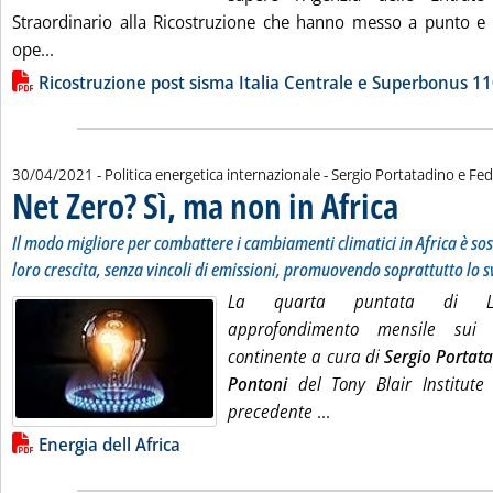
Straordinario alla Ricostruzione che hanno messo a punto e
Leggi tutta la notizia: 'Superbonus e ricostruzione post 
ope...
Lista allegati PDF alla notizia
Ricostruzione post sisma Italia Centrale e Superbonus 1
di:
30/04/2021
- Politica energetica internazionale -
Sergio Portatadino e Fe
Net Zero? Sì, ma non in Africa
. Sottotitolo: Il 
. Pubblicata vener
Il modo migliore per combattere i cambiamenti climatici in Africa è sos
loro crescita, senza vincoli di emissioni, promuovendo soprattutto lo s
La quarta puntata di L'ene
approfondimento mensile sui 
continente a cura di
Sergio Portat
Pontoni
del Tony Blair Institute 
Leggi tutta la notizia
precedente
...
Lista allegati PDF alla notizia
Energia dell Africa