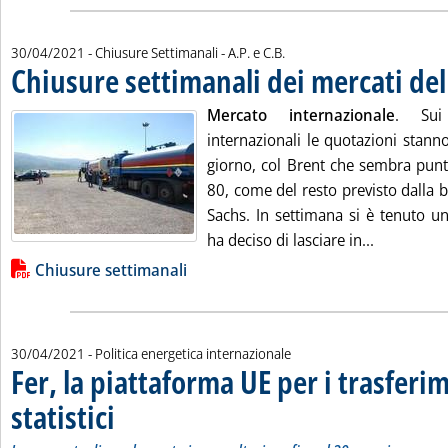
di:
30/04/2021
- Chiusure Settimanali -
A.P. e C.B.
Chiusure settimanali dei mercati del
Mercato internazionale
. Sui 
internazionali le quotazioni stan
giorno, col Brent che sembra punt
80, come del resto previsto dalla 
Sachs. In settimana si è tenuto u
Leggi tutt
ha deciso di lasciare in...
Lista allegati PDF alla notizia
Chiusure settimanali
30/04/2021
- Politica energetica internazionale
Fer, la piattaforma UE per i trasferi
statistici
. Sottotitolo: La proposta di regolamento in consultazione fino al 29 m
. Pubblicata venerdì 30 aprile 2021 alle 13.9.