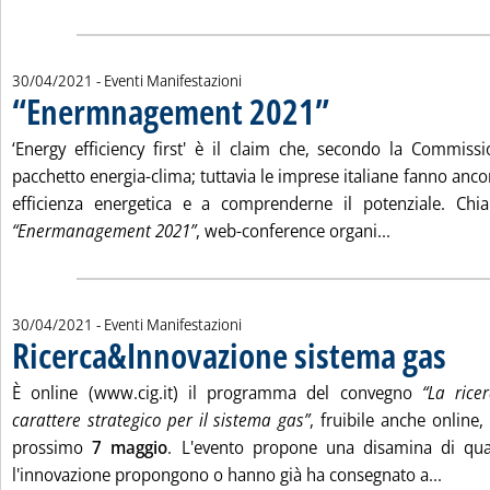
30/04/2021
- Eventi Manifestazioni
“Enermnagement 2021”
. Pubblicata venerdì 30 aprile 2021 alle 10.25.
‘Energy efficiency first' è il claim che, secondo la Commissi
pacchetto energia-clima; tuttavia le imprese italiane fanno ancor
efficienza energetica e a comprenderne il potenziale. Chia
Leggi tutta 
“Enermanagement 2021”
, web-conference organi...
30/04/2021
- Eventi Manifestazioni
Ricerca&Innovazione sistema gas
. Pubblicata venerdì 30 aprile 2021 alle 10.25.
È online (www.cig.it) il programma del convegno
“La rice
carattere strategico per il sistema gas”
, fruibile anche online,
prossimo
7 maggio
. L'evento propone una disamina di qua
Leggi 
l'innovazione propongono o hanno già ha consegnato a...