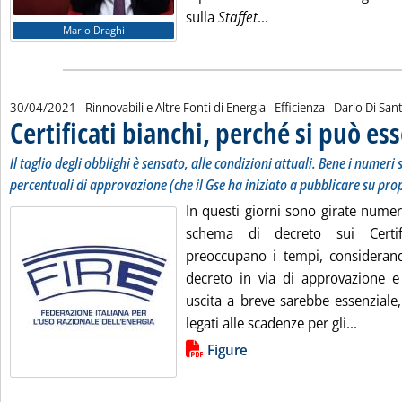
Leggi tutta la notizia
sulla
Staffet
...
Mario Draghi
di:
30/04/2021
- Rinnovabili e Altre Fonti di Energia - Efficienza -
Dario Di San
Certificati bianchi, perché si può ess
Il taglio degli obblighi è sensato, alle condizioni attuali. Bene i numeri 
percentuali di approvazione (che il Gse ha iniziato a pubblicare su prop
In questi giorni sono girate numer
schema di decreto sui Certifi
preoccupano i tempi, considerand
decreto in via di approvazione e 
uscita a breve sarebbe essenziale,
Leggi t
legati alle scadenze per gli...
Lista allegati PDF alla notizia
Figure