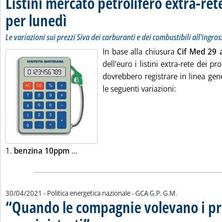
Listini mercato petrolifero extra-ret
per lunedì
. Sottotitolo: Le variazioni sui prezzi Siva dei carburanti e dei comb
. Pubblicata venerdì 30 aprile 2021 alle 9.18.
Le variazioni sui prezzi Siva dei carburanti e dei combustibili all'ingro
In base alla chiusura
Cif Med 29 a
dell'euro i listini extra-rete dei pr
dovrebbero registrare in linea gene
le seguenti variazioni:
Leggi tutta la notizia: 'Listini mercato pe
1.
benzina 10ppm
...
di:
30/04/2021
- Politica energetica nazionale -
GCA G.P. G.M.
“Quando le compagnie volevano i pr
. Sottotitolo: Intervista a Giuseppe Gatti: 30 anni dopo Vi
. Pubblicata venerdì 30 aprile 2021 alle 9.15.