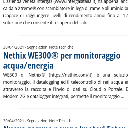
L'azienda veneta Intergas (www.intergasitalia.it) ha appena lanc
caldaia Xtreme® con scambiatore in lega di rame e alluminio br
(capace di raggiungere livelli di rendimento annui fino al 1
Leggi tutta la not
soluzione che consente il recupero del calor...
30/04/2021
- Segnalazioni Note Tecniche
Nethix WE300® per monitoraggio
acqua/energia
. Pubblicata venerdì 30 aprile 2021 alle 10.18.
WE300 di Nethix® (https://nethix.com/it) è una soluzi
monitoraggio, il datalogging ed il telecontrollo di reti acqua
attraverso la raccolta e l'invio di dati su Cloud o Portale.
L
Modem 2G e datalogger integrati, permette il monitoraggio ...
30/04/2021
- Segnalazioni Note Tecniche