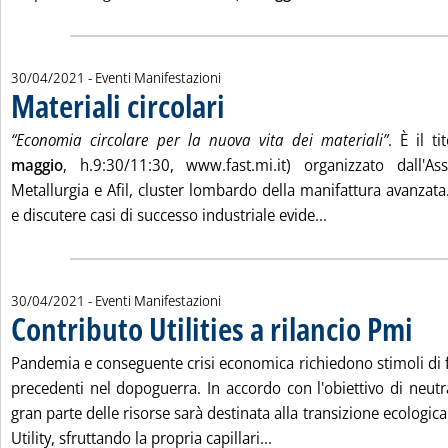
30/04/2021
- Eventi Manifestazioni
Materiali circolari
. Pubblicata venerdì 30 aprile 2021 alle 10.26.
“Economia circolare per la nuova vita dei materiali”
. È il t
maggio
, h.9:30/11:30, www.fast.mi.it) organizzato dall'Ass
Metallurgia e Afil, cluster lombardo della manifattura avanzata
Leggi tutta la noti
e discutere casi di successo industriale evide...
30/04/2021
- Eventi Manifestazioni
Contributo Utilities a rilancio Pmi
. Pubblicata venerdì 30 aprile 2021 alle 10.26.
Pandemia e conseguente crisi economica richiedono stimoli di 
precedenti nel dopoguerra. In accordo con l'obiettivo di neutr
gran parte delle risorse sarà destinata alla transizione ecologic
Leggi tutta la notizia: 'Co
Utility, sfruttando la propria capillari...