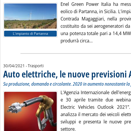
Enel Green Power Italia ha messo
eolico di Partanna, in Sicilia. L'impi
Contrada Magaggiari, nella provi
costituito da sei aerogeneratori d
una potenza totale pari a 14,4 MW.
L'impianto di Partanna
Leggi tutta la noti
produrrà circa...
30/04/2021
- Trasporti
Auto elettriche, le nuove previsioni 
Su produzione, domanda e circolante. 2020 in aumento nonostante l
L'Agenzia Internazionale dell'energ
e 30 aprile tramite due webinar
Electric Vehicles Outlook 2021”
analizza il mercato dei veicoli elett
sviluppi e presenta le nuove prev
settore.