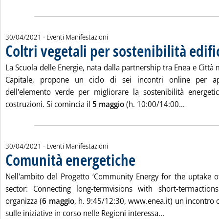
30/04/2021
- Eventi Manifestazioni
Coltri vegetali per sostenibilità edifi
. Pubblicata venerdì 30 aprile 2021 alle 10.26.
La Scuola delle Energie, nata dalla partnership tra Enea e Citt
Capitale, propone un ciclo di sei incontri online per ap
dell'elemento verde per migliorare la sostenibilità energet
Leggi tutta
costruzioni. Si comincia il
5 maggio
(h. 10:00/14:00...
30/04/2021
- Eventi Manifestazioni
Comunità energetiche
. Pubblicata venerdì 30 aprile 2021 alle 10.26.
Nell'ambito del Progetto ‘Community Energy for the uptake of 
sector: Connecting long-termvisions with short-termaction
organizza (
6 maggio
, h. 9:45/12:30, www.enea.it) un incontro o
Leggi tutta la n
sulle iniziative in corso nelle Regioni interessa...