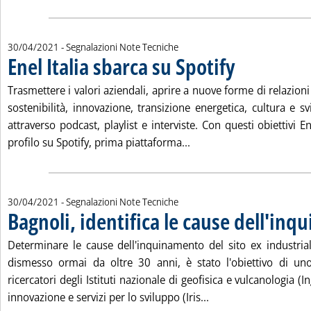
30/04/2021
- Segnalazioni Note Tecniche
Enel Italia sbarca su Spotify
. Pubblicata venerdì 30 aprile 2021 alle 10.22.
Trasmettere i valori aziendali, aprire a nuove forme di relazion
sostenibilità, innovazione, transizione energetica, cultura e 
attraverso podcast, playlist e interviste. Con questi obiettivi E
Leggi tutta la notizia: 'En
profilo su Spotify, prima piattaforma...
30/04/2021
- Segnalazioni Note Tecniche
Bagnoli, identifica le cause dell'in
. Pubblicata venerdì 30 aprile 2021 alle 10.22.
Determinare le cause dell'inquinamento del sito ex industrial
dismesso ormai da oltre 30 anni, è stato l'obiettivo di un
ricercatori degli Istituti nazionale di geofisica e vulcanologia (In
Leggi tutta la notizi
innovazione e servizi per lo sviluppo (Iris...