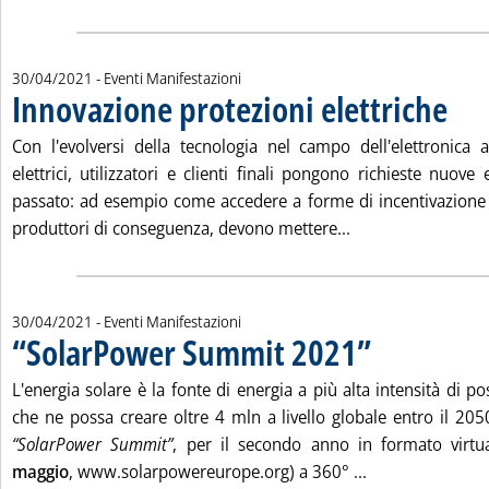
30/04/2021
- Eventi Manifestazioni
Innovazione protezioni elettriche
. Pubblicata venerdì 30 aprile 2021 alle 10.25.
Con l'evolversi della tecnologia nel campo dell'elettronica a
elettrici, utilizzatori e clienti finali pongono richieste nuove 
passato: ad esempio come accedere a forme di incentivazione o 
Leggi tutta la noti
produttori di conseguenza, devono mettere...
30/04/2021
- Eventi Manifestazioni
“SolarPower Summit 2021”
. Pubblicata venerdì 30
L'energia solare è la fonte di energia a più alta intensità di pos
che ne possa creare oltre 4 mln a livello globale entro il 205
“SolarPower Summit”
, per il secondo anno in formato virtua
Leggi tutta la 
maggio
, www.solarpowereurope.org) a 360° ...