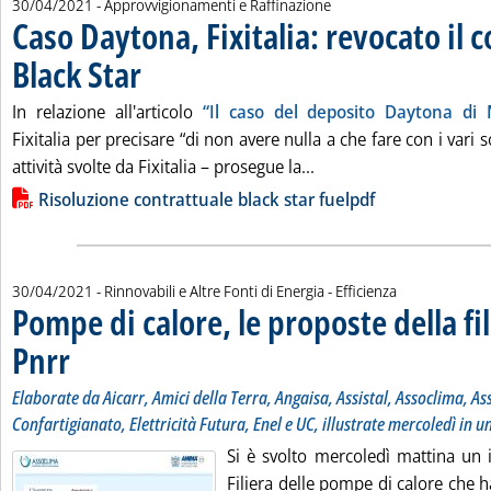
30/04/2021
- Approvvigionamenti e Raffinazione
Caso Daytona, Fixitalia: revocato il 
Black Star
. Pubblicata venerdì 30 aprile 2021 alle 19.16.
In relazione all'articolo
“Il caso del deposito Daytona di 
Fixitalia per precisare “di non avere nulla a che fare con i vari so
Leggi tutta la notizia:
attività svolte da Fixitalia – prosegue la...
Lista allegati PDF alla notizia
Risoluzione contrattuale black star fuelpdf
30/04/2021
- Rinnovabili e Altre Fonti di Energia - Efficienza
Pompe di calore, le proposte della fil
Pnrr
. Sottotitolo: Elaborate da Aicarr, Amici della Terra, Angaisa, Assistal, Assoclima
. Pubblicata venerdì 30 aprile 2021 alle 16.4.
Elaborate da Aicarr, Amici della Terra, Angaisa, Assistal, Assoclima, A
Confartigianato, Elettricità Futura, Enel e UC, illustrate mercoledì in
Si è svolto mercoledì mattina un 
Filiera delle pompe di calore che 