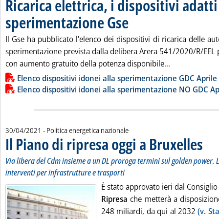
Ricarica elettrica, i dispositivi adatti
sperimentazione Gse
. Pubblicata venerdì 30 aprile 2021 all
Il Gse ha pubblicato l'elenco dei dispositivi di ricarica delle aut
sperimentazione prevista dalla delibera Arera 541/2020/R/EEL p
Leggi tutta la 
con aumento gratuito della potenza disponibile...
Lista allegati PDF alla notizia
Elenco dispositivi idonei alla sperimentazione GDC Aprile
Elenco dispositivi idonei alla sperimentazione NO GDC Ap
30/04/2021
- Politica energetica nazionale
Il Piano di ripresa oggi a Bruxelles
. Sotto
. Pubbl
Via libera del Cdm insieme a un DL proroga termini sul golden power. 
interventi per infrastrutture e trasporti
È stato approvato ieri dal Consiglio 
Ripresa
che metterà a disposizion
248 miliardi, da qui al 2032
(v. St