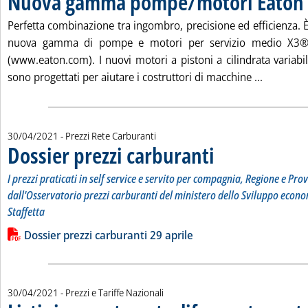
Nuova gamma pompe/motori Eaton
. Pubblicata venerdì 30 aprile 2021 alle 10.18.
Perfetta combinazione tra ingombro, precisione ed efficienza. È 
nuova gamma di pompe e motori per servizio medio X3® 
(www.eaton.com). I nuovi motori a pistoni a cilindrata variabi
Leggi tut
sono progettati per aiutare i costruttori di macchine ...
30/04/2021
- Prezzi Rete Carburanti
Dossier prezzi carburanti
. Sottotitolo: I prezzi prati
. Pubblicata venerdì 30 april
I prezzi praticati in self service e servito per compagnia, Regione e Prov
dall'Osservatorio prezzi carburanti del ministero dello Sviluppo econo
Staffetta
Leggi tutta la notizia: 'Dossier prezzi carburanti'
Lista allegati PDF alla notizia
Dossier prezzi carburanti 29 aprile
30/04/2021
- Prezzi e Tariffe Nazionali