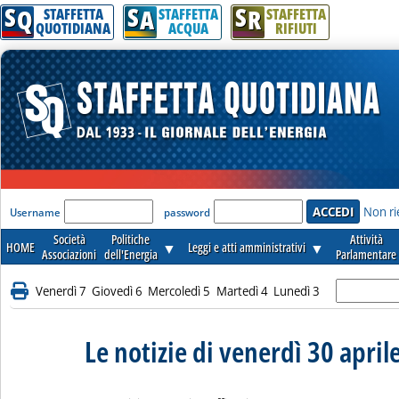
S
S
S
Q
A
R
STAFFETTA
STAFFETTA
STAFFETTA
QUOTIDIANA
ACQUA
RIFIUTI
'Modulo Login per accedere'
Non ri
Username
password
Società
Politiche
Attività
HOME
▼
Leggi e atti amministrativi
▼
Associazioni
dell'Energia
Parlamentare
Venerdì 7
Giovedì 6
Mercoledì 5
Martedì 4
Lunedì 3
Le notizie di venerdì 30 april