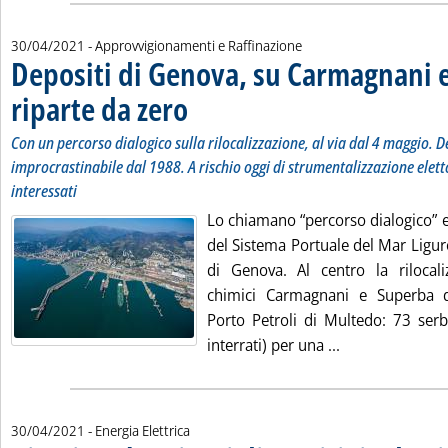
30/04/2021
- Approvvigionamenti e Raffinazione
Depositi di Genova, su Carmagnani e
riparte da zero
. Sottotitolo: Con un percorso dialogico sulla rilocalizz
. Pubblicata venerdì 30 aprile 2021 alle 11.33.
Con un percorso dialogico sulla rilocalizzazione, al via dal 4 maggio. D
improcrastinabile dal 1988. A rischio oggi di strumentalizzazione elettor
interessati
Lo chiamano “percorso dialogico” e s
del Sistema Portuale del Mar Ligure
di Genova. Al centro la rilocali
chimici Carmagnani e Superba d
Porto Petroli di Multedo: 73 serba
Leggi tutta la 
interrati) per una ...
30/04/2021
- Energia Elettrica