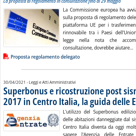
La proposta di regolamento in consultazione fino al 29 maggio
La Commissione europea ha avvia
sulla proposta di regolamento dele
piattaforma UE per i trasferimenti
rinnovabile tra i Paesi dell'Unio
legge nella nota che accomp
L
consultazione, dovrebbe aiutare...
Lista allegati PDF alla notizia
Proposta regolamento delegato
30/04/2021
- Leggi e Atti Amministrativi
Superbonus e ricostruzione post si
2017 in Centro Italia, la guida delle 
L'utilizzo del Superbonus edilizi
delle abitazioni danneggiate dal 
Centro Italia diventa da oggi mol
sapere l'Agenzia delle Entrat