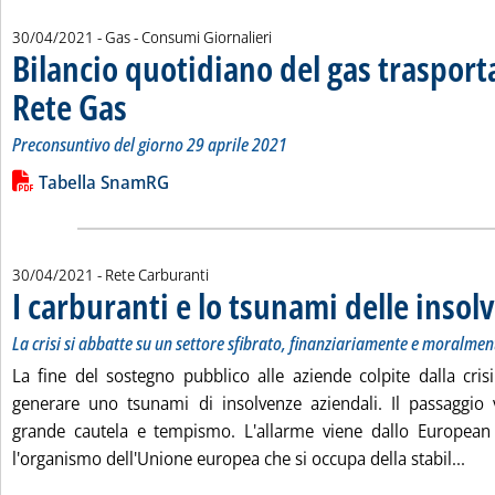
30/04/2021
- Gas - Consumi Giornalieri
Bilancio quotidiano del gas traspor
Rete Gas
. Sottotitolo: Preconsuntivo del giorno 29 aprile 2021
. Pubblicata venerdì 30 aprile 2021 alle 14.14.
Preconsuntivo del giorno 29 aprile 2021
Leggi tutta la notizia: 'Bilancio quotidiano del gas trasport
Lista allegati PDF alla notizia
Tabella SnamRG
30/04/2021
- Rete Carburanti
I carburanti e lo tsunami delle insol
La crisi si abbatte su un settore sfibrato, finanziariamente e moralmen
La fine del sostegno pubblico alle aziende colpite dalla cr
generare uno tsunami di insolvenze aziendali. Il passaggio 
grande cautela e tempismo. L'allarme viene dallo European
Legg
l'organismo dell'Unione europea che si occupa della stabil...