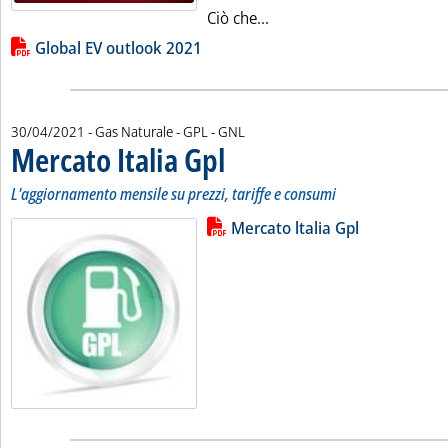
Leggi tutta la notizia: 'A
Ciò che...
Lista allegati PDF alla notizia
Global EV outlook 2021
30/04/2021
- Gas Naturale - GPL - GNL
Mercato Italia Gpl
. Sottotitolo: L'aggiornamento mensile su prezzi
. Pubblicata venerdì 30 aprile 2021 alle 14.40.
L'aggiornamento mensile su prezzi, tariffe e consumi
Lista allegati PDF alla notizia
Leggi tutta la notizia: 'Mercato Ita
Mercato ltalia Gpl