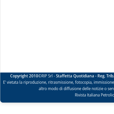
Copyright 2010
©RIP Srl -
Staffetta Quotidiana - Reg. Tri
E' vietata la riproduzione, ritrasmissione, fotocopia, immissione 
altro modo di diffusione delle notizie o ser
Rivista Italiana Petrol