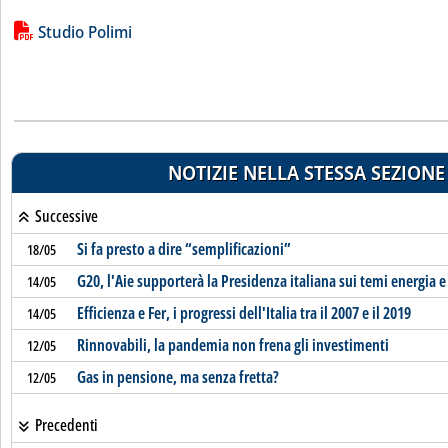
Lista allegati PDF alla notizia
Studio Polimi
NOTIZIE NELLA STESSA SEZIONE
Successive
Si fa presto a dire “semplificazioni”
18/05
G20, l'Aie supporterà la Presidenza italiana sui temi energia e
14/05
Efficienza e Fer, i progressi dell'Italia tra il 2007 e il 2019
14/05
Rinnovabili, la pandemia non frena gli investimenti
12/05
Gas in pensione, ma senza fretta?
12/05
Precedenti