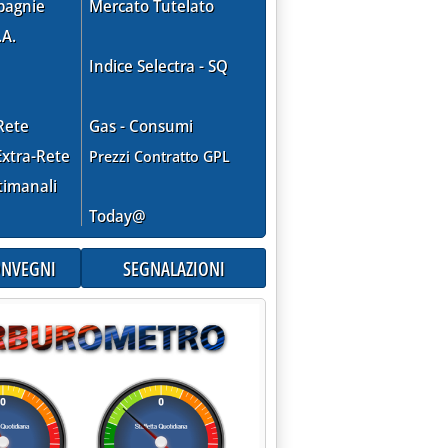
pagnie
Mercato Tutelato
.A.
Indice Selectra - SQ
Rete
Gas - Consumi
xtra-Rete
Prezzi Contratto GPL
timanali
Today@
CONVEGNI
SEGNALAZIONI