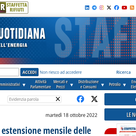
R
STAFFETTA
RIFIUTI
e'
Non riesco ad accedere
Ricerca
Attività
Mercati e
Distribuzione
En
amministrativi
▼
▼
▼
Petrolio
▼
Parlamentare
Prezzi
e Consumi
Ele
×
LE 
martedì 18 ottobre 2022
, estensione mensile delle