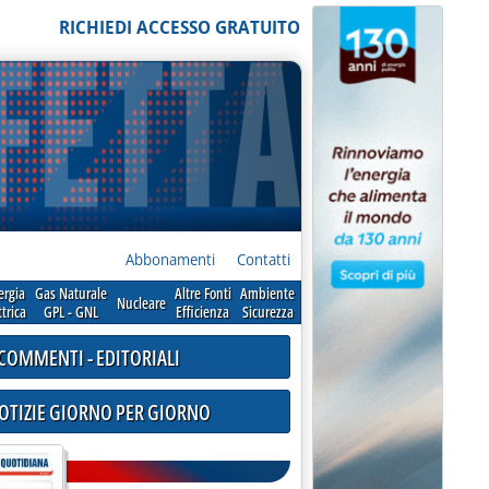
RICHIEDI ACCESSO GRATUITO
Abbonamenti
Contatti
ergia
Gas Naturale
Altre Fonti
Ambiente
Nucleare
ttrica
GPL - GNL
Efficienza
Sicurezza
COMMENTI - EDITORIALI
NOTIZIE GIORNO PER GIORNO