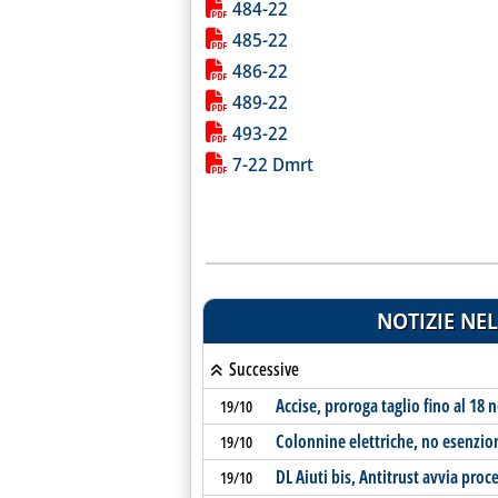
484-22
485-22
486-22
489-22
493-22
7-22 Dmrt
NOTIZIE NEL
Successive
Accise, proroga taglio fino al 18
19/10
Colonnine elettriche, no esenzione
19/10
DL Aiuti bis, Antitrust avvia proc
19/10