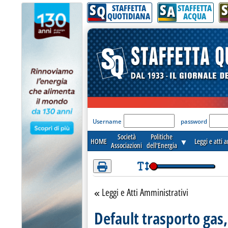
S
S
S
Attenzione! Esegui l'accesso per lèggere interamente la notizia.
Q
A
STAFFETTA
STAFFETTA
QUOTIDIANA
ACQUA
'Modulo Login per acceder
Username
password
Società
Politiche
HOME
▼
Leggi e atti 
Associazioni
dell'Energia
Leggi e Atti Amministrativi
Torna alla sezione
Default trasporto gas