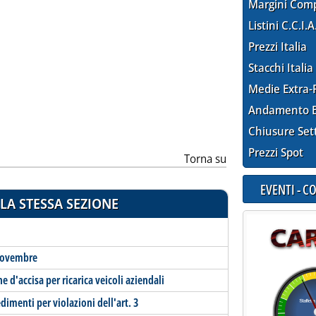
Margini Com
Listini C.C.I.A
Prezzi Italia
Stacchi Italia
Medie Extra-
Andamento E
Chiusure Set
Prezzi Spot
Torna su
EVENTI - 
LA STESSA SEZIONE
 novembre
 d'accisa per ricarica veicoli aziendali
edimenti per violazioni dell'art. 3