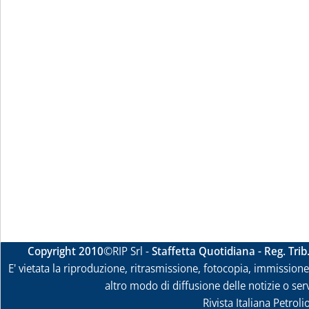
Copyright 2010
©RIP Srl -
Staffetta Quotidiana - Reg. Tri
E' vietata la riproduzione, ritrasmissione, fotocopia, immissione 
altro modo di diffusione delle notizie o ser
Rivista Italiana Petrol