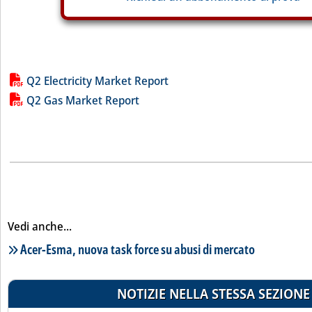
Lista allegati PDF alla notizia
Q2 Electricity Market Report
Q2 Gas Market Report
Vedi anche...
Lista notizie correlate
Acer-Esma, nuova task force su abusi di mercato
NOTIZIE NELLA STESSA SEZIONE