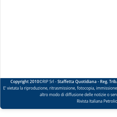
Copyright 2010
©RIP Srl -
Staffetta Quotidiana - Reg. Tri
E' vietata la riproduzione, ritrasmissione, fotocopia, immissione 
altro modo di diffusione delle notizie o ser
Rivista Italiana Petrol