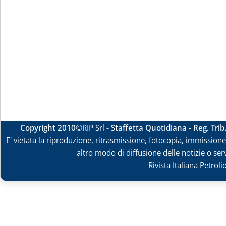
Copyright 2010
©RIP Srl -
Staffetta Quotidiana - Reg. Tri
E' vietata la riproduzione, ritrasmissione, fotocopia, immissione 
altro modo di diffusione delle notizie o ser
Rivista Italiana Petrol