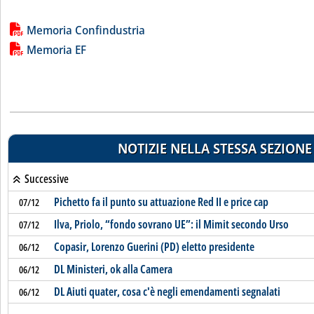
Lista allegati PDF alla notizia
Memoria Confindustria
Memoria EF
NOTIZIE NELLA STESSA SEZIONE
Successive
Pichetto fa il punto su attuazione Red II e price cap
07/12
Ilva, Priolo, “fondo sovrano UE”: il Mimit secondo Urso
07/12
Copasir, Lorenzo Guerini (PD) eletto presidente
06/12
DL Ministeri, ok alla Camera
06/12
DL Aiuti quater, cosa c'è negli emendamenti segnalati
06/12