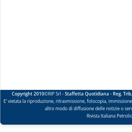
Copyright 2010
©RIP Srl -
Staffetta Quotidiana - Reg. Tri
E' vietata la riproduzione, ritrasmissione, fotocopia, immissione 
altro modo di diffusione delle notizie o ser
Rivista Italiana Petrol