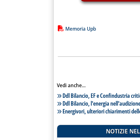
Lista allegati PDF alla notiz
Memoria Upb
Vedi anche...
Lista notizie correlate
Ddl Bilancio, EF e Confindustria criti
Ddl Bilancio, l'energia nell'audizion
Energivori, ulteriori chiarimenti del
NOTIZIE NEL