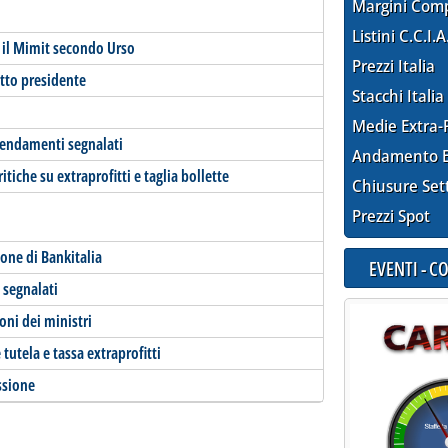
Margini Com
Listini C.C.I.A
: il Mimit secondo Urso
Prezzi Italia
etto presidente
Stacchi Italia
Medie Extra-
emendamenti segnalati
Andamento E
itiche su extraprofitti e taglia bollette
Chiusure Set
Prezzi Spot
ione di Bankitalia
EVENTI - 
 segnalati
oni dei ministri
utela e tassa extraprofitti
ssione