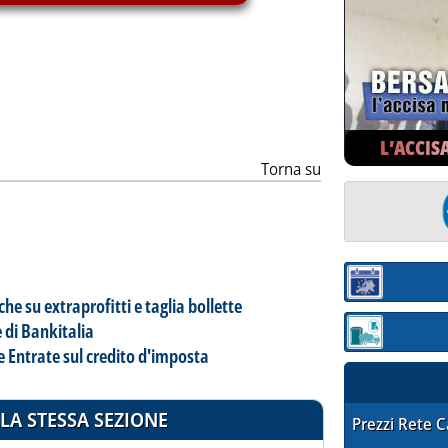
ia
L’ACCIS
Torna su
Sezione:
che su extraprofitti e taglia bollette
e di Bankitalia
Sezione: quotaz
le Entrate sul credito d'imposta
LA STESSA SEZIONE
STAFFETTA PRE
Prezzi Rete 