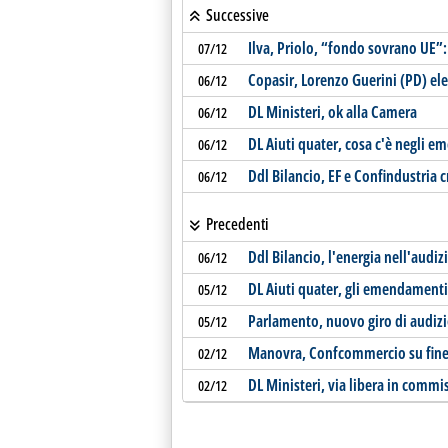
Successive
Ilva, Priolo, “fondo sovrano UE”
07/12
Copasir, Lorenzo Guerini (PD) el
06/12
DL Ministeri, ok alla Camera
06/12
DL Aiuti quater, cosa c'è negli 
06/12
Ddl Bilancio, EF e Confindustria cr
06/12
Precedenti
Ddl Bilancio, l'energia nell'audiz
06/12
DL Aiuti quater, gli emendamenti
05/12
Parlamento, nuovo giro di audizi
05/12
Manovra, Confcommercio su fine t
02/12
DL Ministeri, via libera in commi
02/12