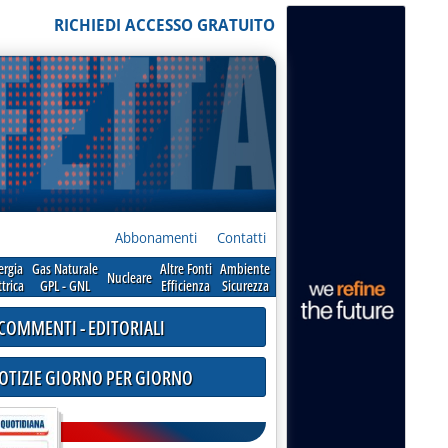
RICHIEDI ACCESSO GRATUITO
Abbonamenti
Contatti
ergia
Gas Naturale
Altre Fonti
Ambiente
Nucleare
ttrica
GPL - GNL
Efficienza
Sicurezza
COMMENTI - EDITORIALI
NOTIZIE GIORNO PER GIORNO