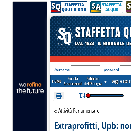
S
S
S
Attenzione! Esegui l'accesso per lèggere interamente la notizia.
Q
A
STAFFETTA
STAFFETTA
QUOTIDIANA
ACQUA
'Modulo Login per acceder
Username
password
Società
Politiche
HOME
▼
Leggi e atti 
Associazioni
dell'Energia
Attività Parlamentare
Torna alla sezione
Extraprofitti, Upb: n