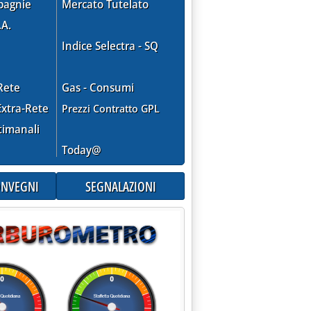
pagnie
Mercato Tutelato
.A.
Indice Selectra - SQ
Rete
Gas - Consumi
xtra-Rete
Prezzi Contratto GPL
timanali
Today@
CONVEGNI
SEGNALAZIONI