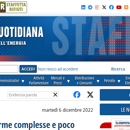
R
STAFFETTA
RIFIUTI
e'
Non riesco ad accedere
Ricerca
Attività
Mercati e
Distribuzione
En
amministrativi
▼
▼
▼
Petrolio
▼
Parlamentare
Prezzi
e Consumi
Ele
×
LE 
martedì 6 dicembre 2022
orme complesse e poco