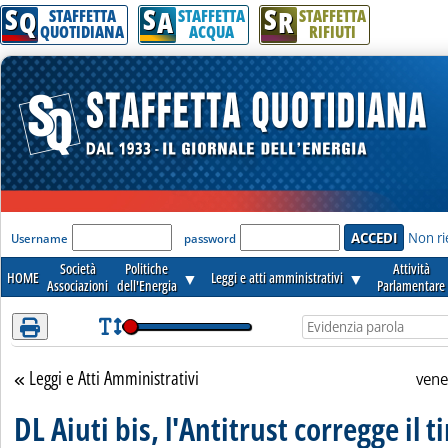
S
S
S
Attenzione! Esegui l'accesso per lèggere interamente la notizia.
Q
A
R
STAFFETTA
STAFFETTA
STAFFETTA
QUOTIDIANA
ACQUA
RIFIUTI
'Modulo Login per accedere'
Non ri
Username
password
Società
Politiche
Attività
HOME
▼
Leggi e atti amministrativi
▼
Associazioni
dell'Energia
Parlamentare
Leggi e Atti Amministrativi
Torna alla sezione
vene
DL Aiuti bis, l'Antitrust corregge il ti