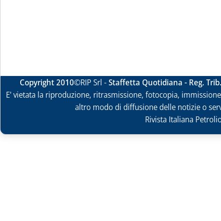
Copyright 2010
©RIP Srl -
Staffetta Quotidiana - Reg. Tri
E' vietata la riproduzione, ritrasmissione, fotocopia, immissione 
altro modo di diffusione delle notizie o ser
Rivista Italiana Petrol