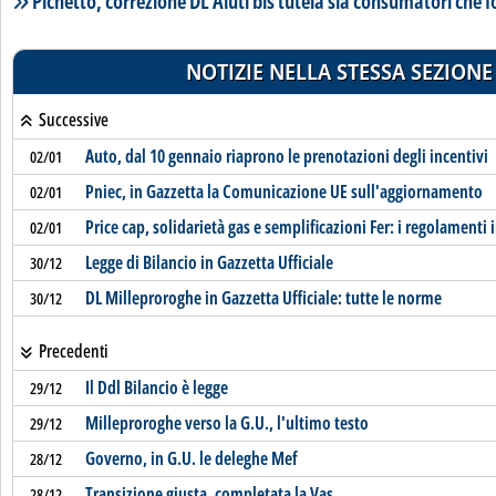
Pichetto, correzione DL Aiuti bis tutela sia consumatori che f
NOTIZIE NELLA STESSA SEZIONE
Successive
Auto, dal 10 gennaio riaprono le prenotazioni degli incentivi
02/01
Pniec, in Gazzetta la Comunicazione UE sull'aggiornamento
02/01
Price cap, solidarietà gas e semplificazioni Fer: i regolamenti 
02/01
Legge di Bilancio in Gazzetta Ufficiale
30/12
DL Milleproroghe in Gazzetta Ufficiale: tutte le norme
30/12
Precedenti
Il Ddl Bilancio è legge
29/12
Milleproroghe verso la G.U., l'ultimo testo
29/12
Governo, in G.U. le deleghe Mef
28/12
Transizione giusta, completata la Vas
28/12