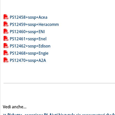
Lista allegati PDF alla notizia
PS12458+sosp+Acea
PS12459+sosp+Heracomm
PS12460+sosp+ENI
PS12461+sosp+Enel
PS12462+sosp+Edison
PS12468+sosp+Engie
PS12470+sosp+A2A
Vedi anche...
Lista notizie correlate