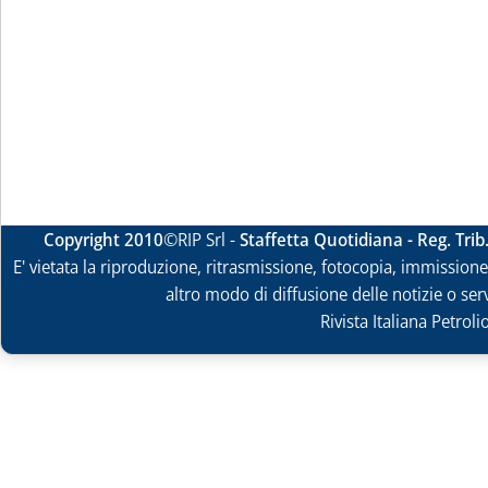
Copyright 2010
©RIP Srl -
Staffetta Quotidiana - Reg. Tri
E' vietata la riproduzione, ritrasmissione, fotocopia, immissione 
altro modo di diffusione delle notizie o ser
Rivista Italiana Petrol