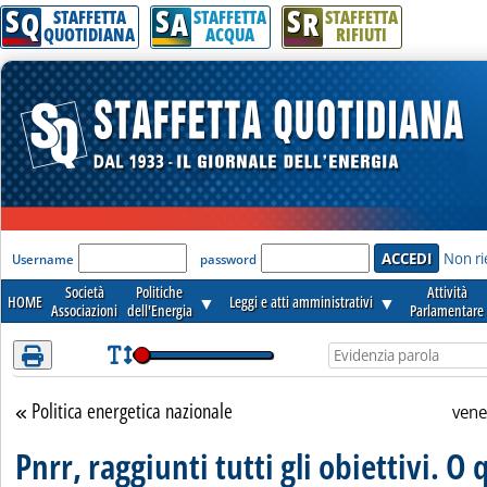
S
S
S
Attenzione! Esegui l'accesso per lèggere interamente la notizia.
Q
A
R
STAFFETTA
STAFFETTA
STAFFETTA
QUOTIDIANA
ACQUA
RIFIUTI
'Modulo Login per accedere'
Non ri
Username
password
Società
Politiche
Attività
HOME
▼
Leggi e atti amministrativi
▼
Associazioni
dell'Energia
Parlamentare
Politica energetica nazionale
Torna alla sezione
vene
Pnrr, raggiunti tutti gli obiettivi. O 