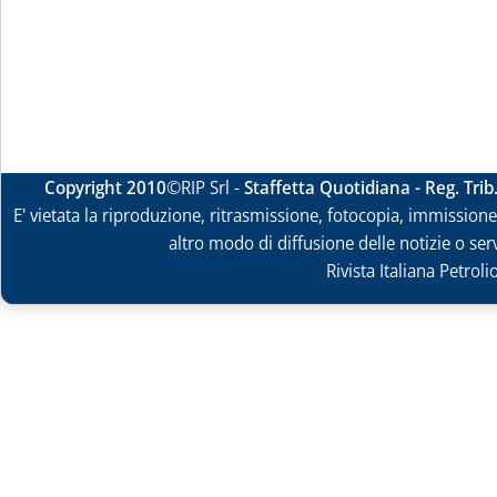
Copyright 2010
©RIP Srl -
Staffetta Quotidiana - Reg. Tri
E' vietata la riproduzione, ritrasmissione, fotocopia, immissione 
altro modo di diffusione delle notizie o ser
Rivista Italiana Petrol