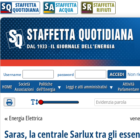
S
S
S
Attenzione! Esegui l'accesso per lèggere interamente la notizia.
Q
A
R
STAFFETTA
STAFFETTA
STAFFETTA
QUOTIDIANA
ACQUA
RIFIUTI
'Modulo Login per accedere'
Non ri
Username
password
Società
Politiche
Attività
HOME
▼
Leggi e atti amministrativi
▼
Associazioni
dell'Energia
Parlamentare
Energia Elettrica
Torna alla sezione
vene
Saras, la centrale Sarlux tra gli esse