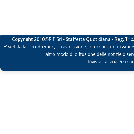
Copyright 2010
©RIP Srl -
Staffetta Quotidiana - Reg. Tri
E' vietata la riproduzione, ritrasmissione, fotocopia, immissione 
altro modo di diffusione delle notizie o ser
Rivista Italiana Petrol