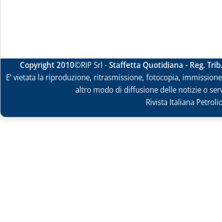
Copyright 2010
©RIP Srl -
Staffetta Quotidiana - Reg. Tri
E' vietata la riproduzione, ritrasmissione, fotocopia, immissione 
altro modo di diffusione delle notizie o ser
Rivista Italiana Petrol