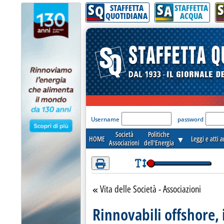
S
S
S
Attenzione! Esegui l'accesso per lèggere interamente la notizia.
Q
A
STAFFETTA
STAFFETTA
QUOTIDIANA
ACQUA
'Modulo Login per acceder
Username
password
Società
Politiche
HOME
▼
Leggi e atti 
Associazioni
dell'Energia
Vita delle Società - Associazioni
Torna alla sezione
Rinnovabili offshore, 