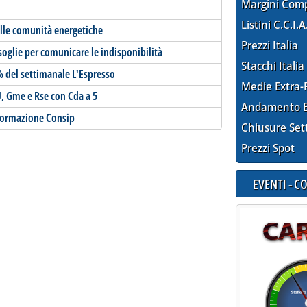
Margini Com
Listini C.C.I.A
alle comunità energetiche
Prezzi Italia
 soglie per comunicare le indisponibilità
Stacchi Italia
 del settimanale L'Espresso
Medie Extra-
AU, Gme e Rse con Cda a 5
Andamento E
informazione Consip
Chiusure Set
Prezzi Spot
EVENTI - 