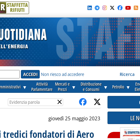
R
STAFFETTA
RIFIUTI
e'
Non riesco ad accedere
Ricerca
Attività
Mercati e
Distribuzione
En
amministrativi
▼
▼
▼
Petrolio
▼
Parlamentare
Prezzi
e Consumi
Ele
×
LE 
giovedì 25 maggio 2023
i tredici fondatori di Aero