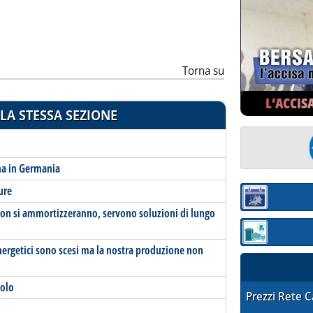
Torna su
L’ACCIS
LA STESSA SEZIONE
na in Germania
ure
Sezione:
i non si ammortizzeranno, servono soluzioni di lungo
Sezione: quotaz
nergetici sono scesi ma la nostra produzione non
nolo
STAFFETTA PRE
Prezzi Rete 