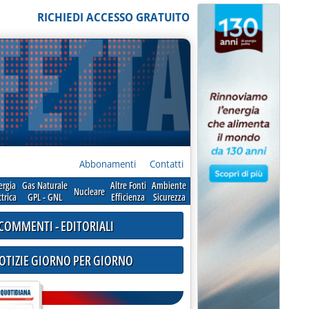
RICHIEDI ACCESSO GRATUITO
Abbonamenti
Contatti
ergia
Gas Naturale
Altre Fonti
Ambiente
Nucleare
ttrica
GPL - GNL
Efficienza
Sicurezza
COMMENTI - EDITORIALI
NOTIZIE GIORNO PER GIORNO