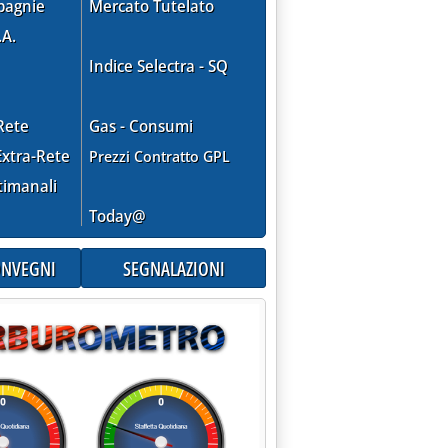
pagnie
Mercato Tutelato
.A.
Indice Selectra - SQ
Rete
Gas - Consumi
xtra-Rete
Prezzi Contratto GPL
timanali
Today@
CONVEGNI
SEGNALAZIONI