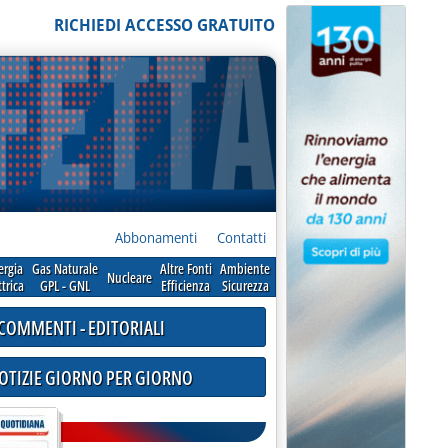
RICHIEDI ACCESSO GRATUITO
Abbonamenti
Contatti
ergia
Gas Naturale
Altre Fonti
Ambiente
Nucleare
ttrica
GPL - GNL
Efficienza
Sicurezza
COMMENTI - EDITORIALI
NOTIZIE GIORNO PER GIORNO