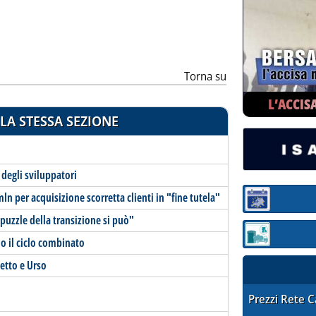
Torna su
L’ACCIS
LA STESSA SEZIONE
 degli sviluppatori
n per acquisizione scorretta clienti in "fine tutela"
Sezione:
puzzle della transizione si può"
Sezione: quotaz
no il ciclo combinato
hetto e Urso
STAFFETTA PRE
Prezzi Rete 