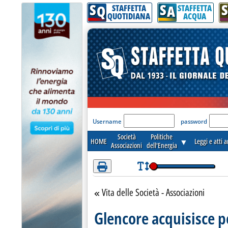
S
S
S
Attenzione! Esegui l'accesso per lèggere interamente la notizia.
Q
A
STAFFETTA
STAFFETTA
QUOTIDIANA
ACQUA
'Modulo Login per acceder
Username
password
Società
Politiche
HOME
▼
Leggi e atti 
Associazioni
dell'Energia
Vita delle Società - Associazioni
Torna alla sezione
Glencore acquisisce p