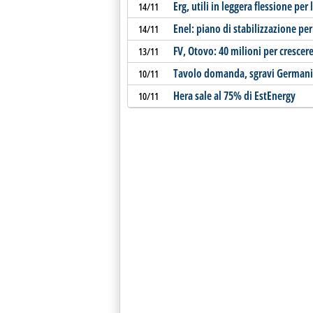
Erg, utili in leggera flessione pe
14/11
Enel: piano di stabilizzazione per 
14/11
FV, Otovo: 40 milioni per crescere 
13/11
Tavolo domanda, sgravi Germania 
10/11
Hera sale al 75% di EstEnergy
10/11