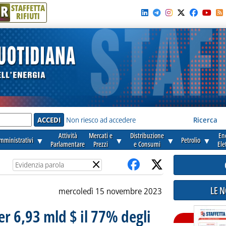
R
STAFFETTA
RIFIUTI
e'
Non riesco ad accedere
Ricerca
Attività
Mercati e
Distribuzione
En
amministrativi
▼
▼
▼
Petrolio
▼
Parlamentare
Prezzi
e Consumi
Ele
×
LE 
mercoledì 15 novembre 2023
er 6,93 mld $ il 77% degli