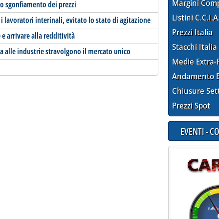
Margini Com
r lo sgonfiamento dei prezzi
Listini C.C.I.A
i lavoratori interinali, evitato lo stato di agitazione
Prezzi Italia
e arrivare alla redditività
Stacchi Italia
alle industrie stravolgono il mercato unico
Medie Extra-
Andamento E
Chiusure Set
Prezzi Spot
EVENTI - 