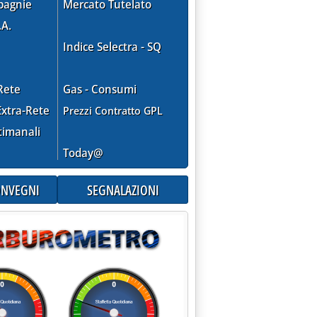
pagnie
Mercato Tutelato
.A.
Indice Selectra - SQ
Rete
Gas - Consumi
xtra-Rete
Prezzi Contratto GPL
timanali
Today@
CONVEGNI
SEGNALAZIONI