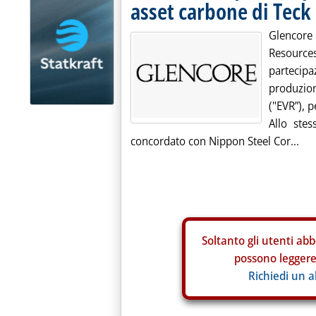
asset carbone di Teck
Glencore
Resources
partecipa
produzio
("EVR”), p
Allo ste
concordato con Nippon Steel Cor...
Soltanto gli
utenti abb
possono leggere 
Richiedi un 