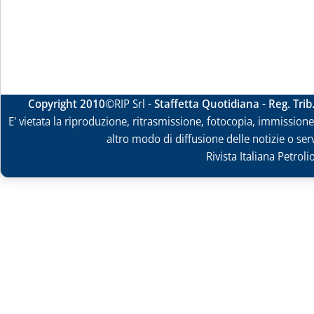
Copyright 2010
©RIP Srl -
Staffetta Quotidiana - Reg. Tri
E' vietata la riproduzione, ritrasmissione, fotocopia, immissione 
altro modo di diffusione delle notizie o ser
Rivista Italiana Petrol