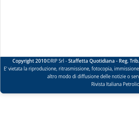
Copyright 2010
©RIP Srl -
Staffetta Quotidiana - Reg. Tri
E' vietata la riproduzione, ritrasmissione, fotocopia, immissione 
altro modo di diffusione delle notizie o ser
Rivista Italiana Petrol