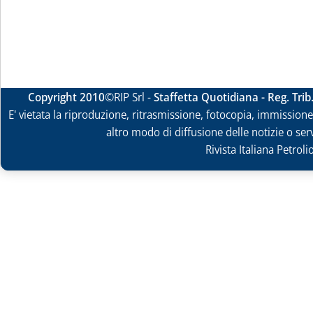
Copyright 2010
©RIP Srl -
Staffetta Quotidiana - Reg. Tri
E' vietata la riproduzione, ritrasmissione, fotocopia, immissione 
altro modo di diffusione delle notizie o ser
Rivista Italiana Petrol