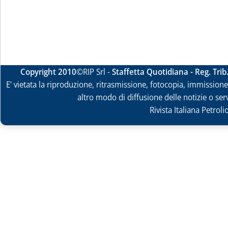
Copyright 2010
©RIP Srl -
Staffetta Quotidiana - Reg. Tri
E' vietata la riproduzione, ritrasmissione, fotocopia, immissione 
altro modo di diffusione delle notizie o ser
Rivista Italiana Petrol