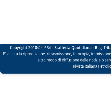
Copyright 2010
©RIP Srl -
Staffetta Quotidiana - Reg. Tri
E' vietata la riproduzione, ritrasmissione, fotocopia, immissione 
altro modo di diffusione delle notizie o ser
Rivista Italiana Petrol