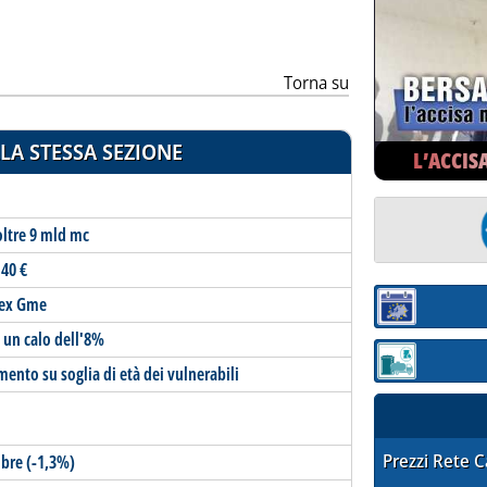
Torna su
LA STESSA SEZIONE
L’ACCIS
oltre 9 mld mc
 40 €
ndex Gme
Sezione:
 un calo dell'8%
Sezione: quotaz
mento su soglia di età dei vulnerabili
STAFFETTA PRE
Prezzi Rete 
bre (-1,3%)