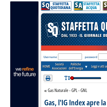
S
S
S
Attenzione! Esegui l'accesso per lèggere interamente la notizia.
Q
A
STAFFETTA
STAFFETTA
QUOTIDIANA
ACQUA
'Modulo Login per acceder
Username
password
Società
Politiche
HOME
▼
Leggi e atti 
Associazioni
dell'Energia
Gas Naturale - GPL - GNL
Torna alla sezione
Gas, l'IG Index apre l