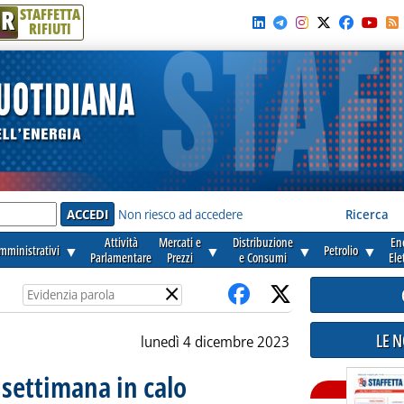
R
STAFFETTA
RIFIUTI
e'
Non riesco ad accedere
Ricerca
Attività
Mercati e
Distribuzione
En
amministrativi
▼
▼
▼
Petrolio
▼
Parlamentare
Prezzi
e Consumi
Ele
×
LE 
lunedì 4 dicembre 2023
a settimana in calo