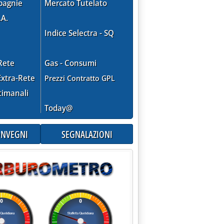
pagnie
Mercato Tutelato
.A.
Indice Selectra - SQ
Rete
Gas - Consumi
xtra-Rete
Prezzi Contratto GPL
timanali
Today@
CONVEGNI
SEGNALAZIONI