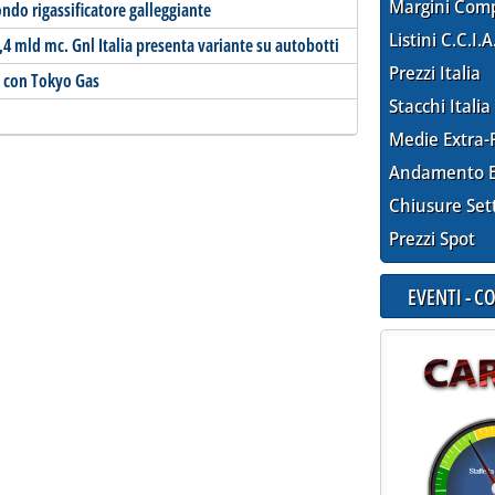
Margini Com
ondo rigassificatore galleggiante
Listini C.C.I.A
4 mld mc. Gnl Italia presenta variante su autobotti
Prezzi Italia
e con Tokyo Gas
Stacchi Italia
Medie Extra-
Andamento E
Chiusure Set
Prezzi Spot
EVENTI - 