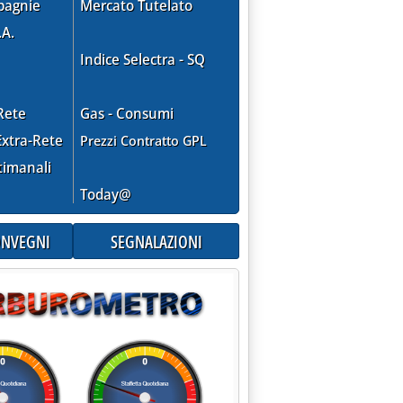
pagnie
Mercato Tutelato
.A.
Indice Selectra - SQ
Rete
Gas - Consumi
xtra-Rete
Prezzi Contratto GPL
timanali
Today@
CONVEGNI
SEGNALAZIONI