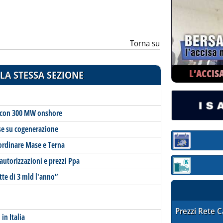
Torna su
L’ACCIS
LA STESSA SEZIONE
o con 300 MW onshore
Gse su cogenerazione
Sezione:
oordinare Mase e Terna
 autorizzazioni e prezzi Ppa
Sezione: quotaz
tte di 3 mld l'anno”
STAFFETTA PRE
Prezzi Rete 
in Italia