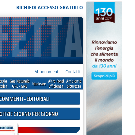
RICHIEDI ACCESSO GRATUITO
Abbonamenti
Contatti
ergia
Gas Naturale
Altre Fonti
Ambiente
Nucleare
ttrica
GPL - GNL
Efficienza
Sicurezza
COMMENTI - EDITORIALI
NOTIZIE GIORNO PER GIORNO