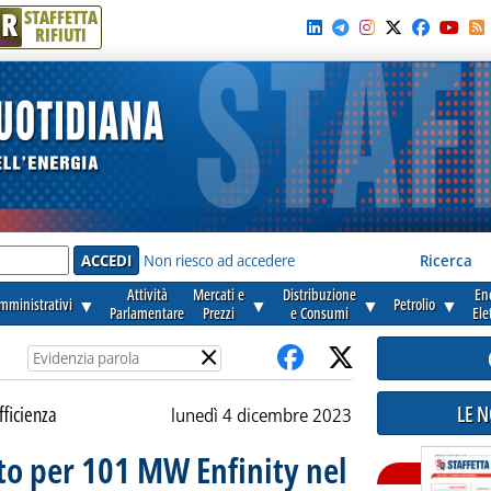
R
STAFFETTA
RIFIUTI
e'
Non riesco ad accedere
Ricerca
Attività
Mercati e
Distribuzione
En
amministrativi
▼
▼
▼
Petrolio
▼
Parlamentare
Prezzi
e Consumi
Ele
×
LE 
fficienza
lunedì 4 dicembre 2023
nto per 101 MW Enfinity nel