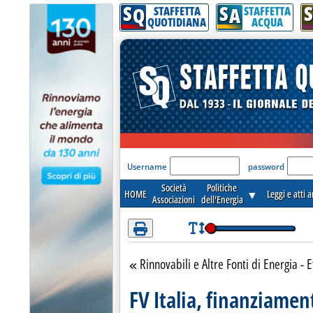
S
S
S
Attenzione! Esegui l'accesso per lèggere interamente la notizia.
Q
A
STAFFETTA
STAFFETTA
QUOTIDIANA
ACQUA
'Modulo Login per acceder
Username
password
Società
Politiche
HOME
▼
Leggi e atti 
Associazioni
dell'Energia
Rinnovabili e Altre Fonti di Energia - E
Torna alla sezione
FV Italia, finanziame