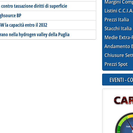
Margini Com
contro tassazione diritti di superficie
Listini C.C.I.A
ighsource BP
Prezzi Italia
W la capacità entro il 2032
Stacchi Italia
trano nella hydrogen valley della Puglia
Medie Extra-
Andamento E
Chiusure Set
Prezzi Spot
EVENTI - 