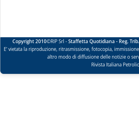
Copyright 2010
©RIP Srl -
Staffetta Quotidiana - Reg. Tri
E' vietata la riproduzione, ritrasmissione, fotocopia, immissione 
altro modo di diffusione delle notizie o ser
Rivista Italiana Petrol