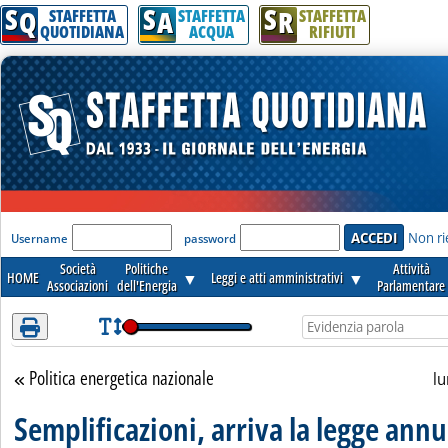
S
S
S
Attenzione! Esegui l'accesso per lèggere interamente la notizia.
Q
A
R
STAFFETTA
STAFFETTA
STAFFETTA
QUOTIDIANA
ACQUA
RIFIUTI
'Modulo Login per accedere'
Non ri
Username
password
Società
Politiche
Attività
HOME
▼
Leggi e atti amministrativi
▼
Associazioni
dell'Energia
Parlamentare
Politica energetica nazionale
Torna alla sezione
lu
Semplificazioni, arriva la legge annu