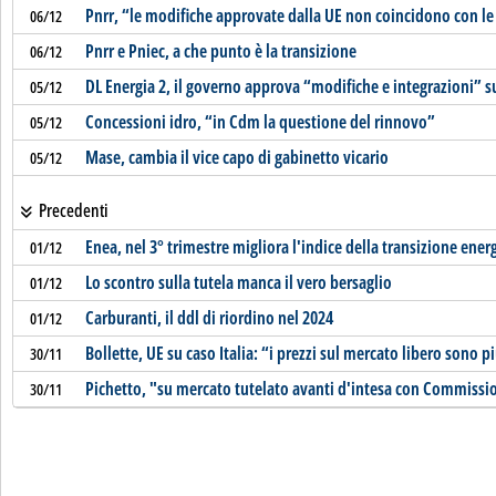
Pnrr, “le modifiche approvate dalla UE non coincidono con l
06/12
Pnrr e Pniec, a che punto è la transizione
06/12
DL Energia 2, il governo approva “modifiche e integrazioni” su
05/12
Concessioni idro, “in Cdm la questione del rinnovo”
05/12
Mase, cambia il vice capo di gabinetto vicario
05/12
Precedenti
Enea, nel 3° trimestre migliora l'indice della transizione ener
01/12
Lo scontro sulla tutela manca il vero bersaglio
01/12
Carburanti, il ddl di riordino nel 2024
01/12
Bollette, UE su caso Italia: “i prezzi sul mercato libero sono p
30/11
Pichetto, "su mercato tutelato avanti d'intesa con Commissi
30/11