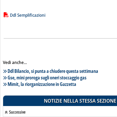
Lista allegati PDF alla notizia
Ddl Semplificazioni
Vedi anche...
Lista notizie correlate
Ddl Bilancio, si punta a chiudere questa settimana
Gse, mini proroga sugli oneri stoccaggio gas
Mimit, la riorganizzazione in Gazzetta
NOTIZIE NELLA STESSA SEZIONE
Successive