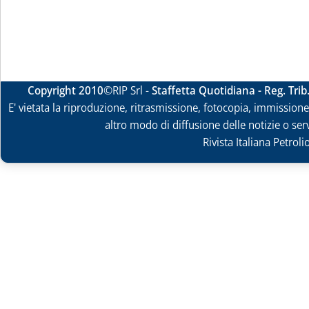
Copyright 2010
©RIP Srl -
Staffetta Quotidiana - Reg. Tri
E' vietata la riproduzione, ritrasmissione, fotocopia, immissione 
altro modo di diffusione delle notizie o ser
Rivista Italiana Petrol