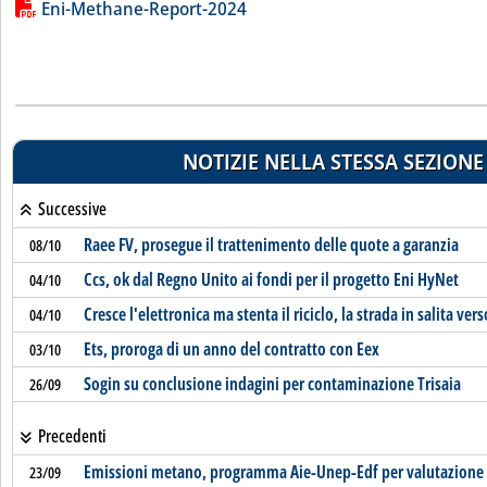
Lista allegati PDF alla notizia
Eni-Methane-Report-2024
NOTIZIE NELLA STESSA SEZIONE
Successive
Raee FV, prosegue il trattenimento delle quote a garanzia
08/10
Ccs, ok dal Regno Unito ai fondi per il progetto Eni HyNet
04/10
Cresce l'elettronica ma stenta il riciclo, la strada in salita vers
04/10
Ets, proroga di un anno del contratto con Eex
03/10
Sogin su conclusione indagini per contaminazione Trisaia
26/09
Precedenti
Emissioni metano, programma Aie-Unep-Edf per valutazione 
23/09