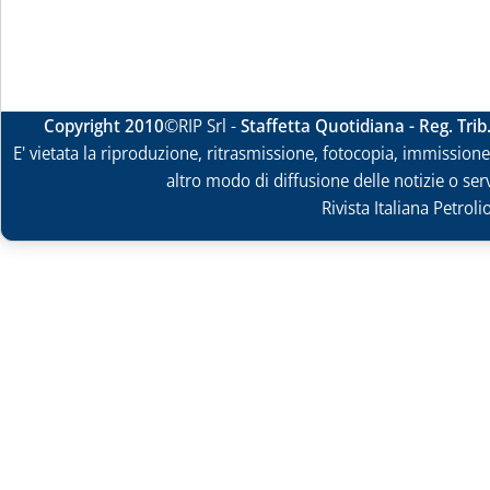
Copyright 2010
©RIP Srl -
Staffetta Quotidiana - Reg. Tri
E' vietata la riproduzione, ritrasmissione, fotocopia, immissione 
altro modo di diffusione delle notizie o ser
Rivista Italiana Petrol