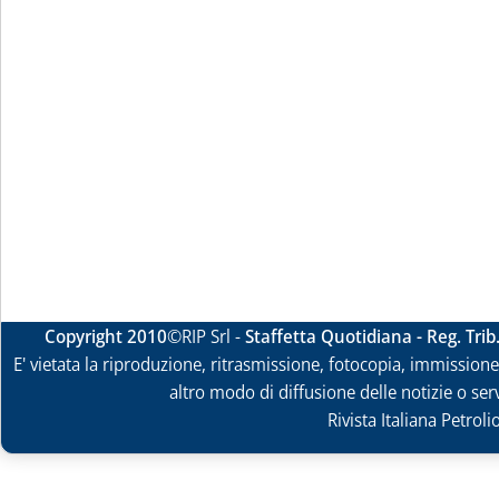
Copyright 2010
©RIP Srl -
Staffetta Quotidiana - Reg. Tri
E' vietata la riproduzione, ritrasmissione, fotocopia, immissione 
altro modo di diffusione delle notizie o ser
Rivista Italiana Petrol